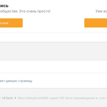
пись
обществе. Это очень просто!
Уже ес
ателя
ает данную страницу
HiTech