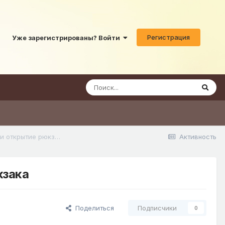
Регистрация
Уже зарегистрированы? Войти
Macro/Keybind/MKB скрипт #2 Авто перемещение в слот и открытие рюкзака
Активность
кзака
Поделиться
Подписчики
0