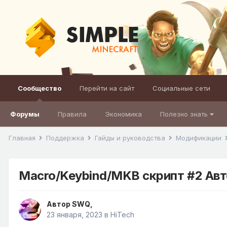
Сообщество
Перейти на сайт
Социальные сети
Форумы
Правила
Экономика
Полезно знать
Главная
Поддержка
Гайды и руководства
Модификации
Macro/Keybind/MKB скрипт #2 Авт
Автор
SWQ
,
23 января, 2023
в
HiTech