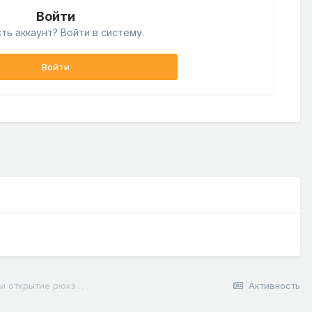
Войти
ть аккаунт? Войти в систему.
Войти
Macro/Keybind/MKB скрипт #2 Авто перемещение в слот и открытие рюкзака
Активность