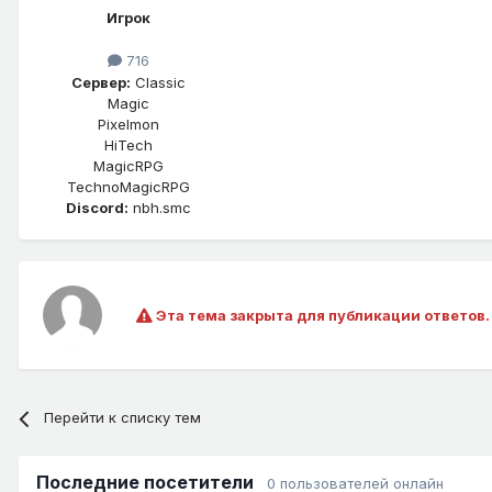
Игрок
716
Сервер:
Classic
Magic
Pixelmon
HiTech
MagicRPG
TechnoMagicRPG
Discord:
nbh.smc
Эта тема закрыта для публикации ответов.
Перейти к списку тем
Последние посетители
0 пользователей онлайн