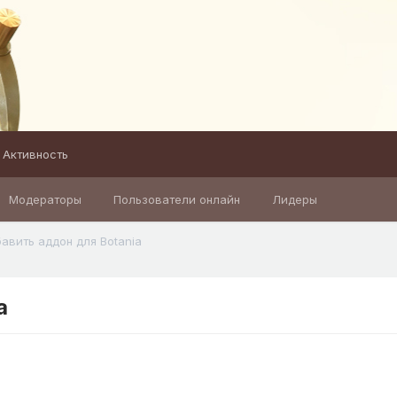
Активность
Модераторы
Пользователи онлайн
Лидеры
авить аддон для Botania
a