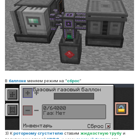
В
баллоне
меняем режим на “
сброс
”
3) К
роторному сгустителю
ставим
жидкостную трубу
и