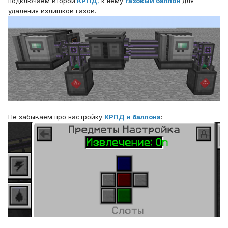
подключаем второй
КРПД
,
к нему
газовый баллон
для
удаления излишков газов.
Не забываем про настройку
КРПД и баллона
: