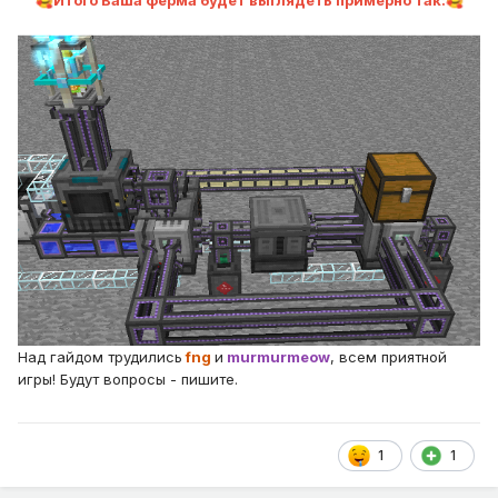
🥰
🥰
Над гайдом трудились
fng
и
murmurmeow
, всем приятной
игры! Будут вопросы - пишите.
1
1