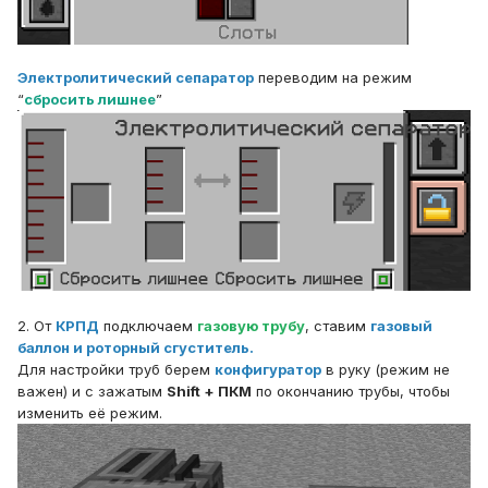
Электролитический сепаратор
переводим на режим
“
сбросить лишнее
”
2. От
КРПД
подключаем
газовую трубу
, ставим
газовый
баллон и роторный сгуститель.
Для настройки труб берем
конфигуратор
в руку (режим не
важен) и с зажатым
Shift + ПКМ
по окончанию трубы, чтобы
изменить её режим.