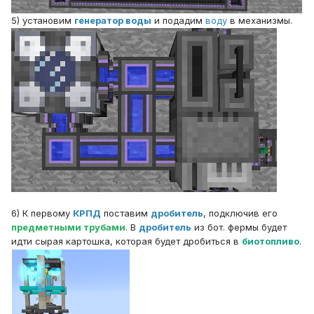
5) установим
генератор воды
и подадим
воду
в механизмы.
6) К первому
КРПД
поставим
дробитель
, подключив его
предметными трубами
. В
дробитель
из бот. фермы будет
идти сырая картошка, которая будет дробиться в
биотопливо
.