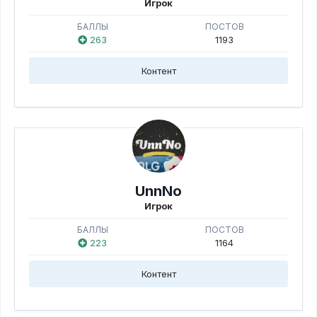
Игрок
БАЛЛЫ
ПОСТОВ
263
1193
Контент
UnnNo
Игрок
БАЛЛЫ
ПОСТОВ
223
1164
Контент