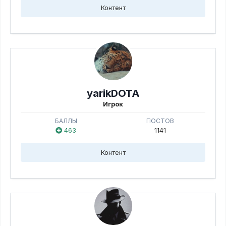
Контент
yarikDOTA
Игрок
БАЛЛЫ
ПОСТОВ
463
1141
Контент