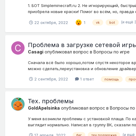
1. БОТ Simpleminecraft.ru 2. Не игнорирующий, быстры
приобрела новые краски! Помог во всём, но, правда о
(и ещё 3
22 октября, 2022
1
vk
bot
Проблема в загрузке сетевой игры
Casagi
опубликовал вопрос в
Вопросы по игре
Сначала всё было хорошо,потом спустя некоторое вре
можно сделать,переустановка и обновление драйверов
2 сентября, 2022
1 ответ
помощь
про
Тех. проблемы
GoldApelsinka
опубликовал вопрос в
Вопросы по
У меня возникли проблемы с установкой плаща. По ка
выглядит нормально. Написал в группу ВК, сказали п
(и ещё 
17 апреля, 2022
баг
тех.поддержка