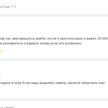
(и ещё 1 )
играв час мне пришлось выйти, после я проголосовал и вывел 30.000
а разобраться и вернуть эконы если это возможно.
ь
е
оседало в игре Если надо выделить память, можете объяснить как!