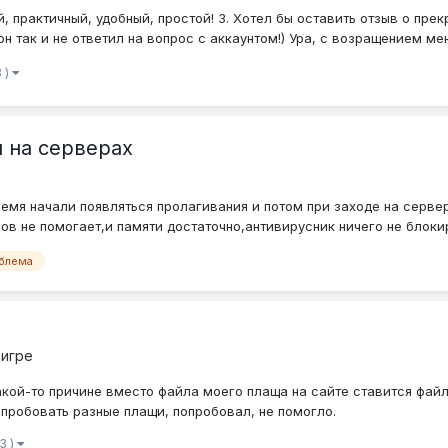
й, практичный, удобный, простой! 3. Хотел бы оставить отзыв о пре
н так и не ответил на вопрос с аккаунтом!) Ура, с возращением меня
 )
 на серверах
мя начали появляться пролагивания и потом при заходе на сервер и
 не помогает,и памяти достаточно,антивирусник ничего не блокиру
блема
 игре
кой-то причине вместо файла моего плаща на сайте ставится файл 
опробовать разные плащи, попробовал, не помогло.
3 )