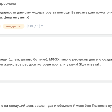
ерсонала
лагодарность данному модератору за помощь. Безвозмездно помог о
. Цены ему нет х)
(и ещё 1 )
модератор
вещи (шлем, штаны, ботинки), МФЭХ, много ресурсов для его созда
ь жалко все ресурсы которые пропали у меня! Жду ответа!...
го на следущий день зашел туда и обомлел У меня был Полность п