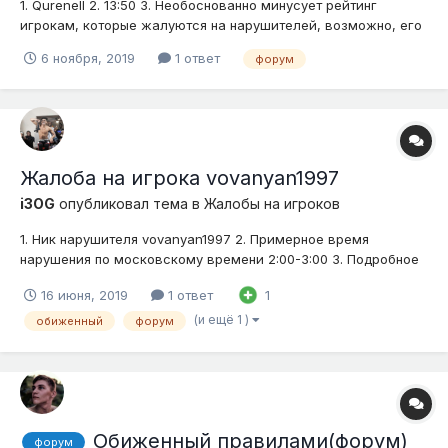
1. Qurenell 2. 13:50 3. Необоснованно минусует рейтинг
игрокам, которые жалуются на нарушителей, возможно, его
друзей (просто моя догадка) 4.
6 ноября, 2019
1 ответ
форум
Жалоба на игрока vovanyan1997
i3OG
опубликовал тема в
Жалобы на игроков
1. Ник нарушителя vovanyan1997 2. Примерное время
нарушения по московскому времени 2:00-3:00 3. Подробное
описание нарушения (опишите ситуацию) ну вобщемт нашему
16 июня, 2019
1 ответ
1
обиженному понизили рейтинг и поэтому он решил
предпринять вылазку и создает новый акк где не
(и ещё 1 )
обиженный
форум
отлежавшись сразу завышает себе ре...
Обиженный правилами(форум)
форум