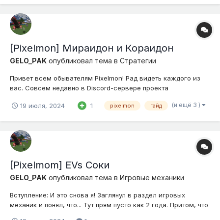
[Pixelmon] Мираидон и Кораидон
GELO_PAK
опубликовал тема в
Стратегии
Привет всем обывателям Pixelmon! Рад видеть каждого из
вас. Совсем недавно в Discord-сервере проекта
Simpleminecraft при помощи администрации был проведен
(и ещё 3 )
19 июля, 2024
1
pixelmon
гайд
опрос, среди игроков сервера Pixelmon на предмет тематики
следующего гайда. Как вы видите по названию - победили
Мираидон и Кораидон. Очень рад,...
[Pixelmom] EVs Соки
GELO_PAK
опубликовал тема в
Игровые механики
Вступление: И это снова я! Заглянул в раздел игровых
механик и понял, что... Тут прям пусто как 2 года. Притом, что
есть куча гайдов с полностью устаревшей информацией, а