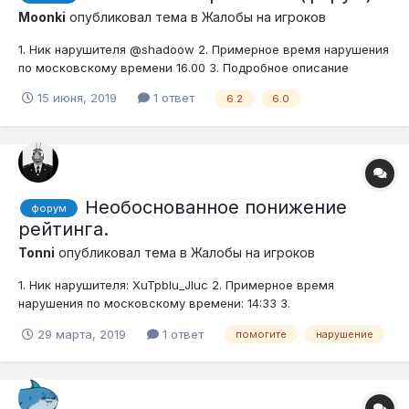
Moonki
опубликовал тема в
Жалобы на игроков
1. Ник нарушителя @shadoow 2. Примерное время нарушения
по московскому времени 16.00 3. Подробное описание
нарушения (опишите ситуацию) Считаю это косвенным
15 июня, 2019
1 ответ
6.2
6.0
оскорблением. Так сказать за что боролся, на то и
напоролся 4. Доказательства (скриншоты, видео)
Необоснованное понижение
форум
рейтинга.
Tonni
опубликовал тема в
Жалобы на игроков
1. Ник нарушителя: XuTpblu_Jluc 2. Примерное время
нарушения по московскому времени: 14:33 3.
Доказательства (скриншоты, видео): прилагаются 4.
29 марта, 2019
1 ответ
помогите
нарушение
Подробное описание нарушения (опишите ситуацию):
ответная реакция данного игрока никаким образом не
относящегося к моим темам(жалобы на некот...