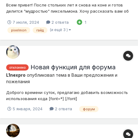
Всем привет! После стольких лет я снова на коне и готов
делится "мудростью" пиксельмона. Хочу рассказать вам об
Аэгислэше. Это безумно сильный и полезный покемон,
7 июля, 2024
2 ответа
1
который будет помогать вам на многих турнирах. Хоть
Аэгислэш и находится в тире National Dex, но для Simple
(и ещё 3 )
pixelmon
гайд
Minecraft это достаточно...
Новая функция для форума
отклонено
L1nexpro
опубликовал тема в
Ваши предложения и
пожелания
Доброго времени суток, предлагаю добавить возможность
использования кода [font=*] [/font]
5 января, 2024
2 ответа
форум