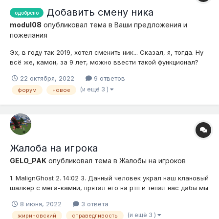
Добавить смену ника
одобрено
modul08
опубликовал тема в
Ваши предложения и
пожелания
Эх, в году так 2019, хотел сменить ник... Сказал, я, тогда. Ну
всё же, камон, за 9 лет, можно ввести такой функционал?
Даже если он будет платным или одноразовым, ну всё же
22 октября, 2022
9 ответов
хотелось бы иметь возможность менять ники. Да и возможно
(и ещё 3 )
форум
новое
это принесёт больше олдов, например как я - новатор, я
часто меня...
Жалоба на игрока
GELO_PAK
опубликовал тема в
Жалобы на игроков
1. MalignGhost 2. 14:02 3. Данный человек украл наш клановый
шалкер с мега-камни, прятал его на ртп и тепал нас дабы мы
его искали, а позже забрал и не отдавал. Он говорит о том,
8 июня, 2022
3 ответа
что он его просто скинул у нас на хоме, но его досихпор не
(и ещё 3 )
жириновский
справедливость
было найдено. Скорее всего очисткой он был удален. Н...