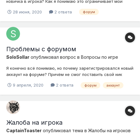
новичка в игрока? Как я понимаю это ограничивает мои
права и возможности на форуме? Например я почему то
28 июня, 2020
2 ответа
форум
шапку не могу поставить и реакцию ставить...
Проблемы с форумом
SoloSollar
опубликовал вопрос в
Вопросы по игре
Я конечно всё понимаю, но почему зарегистрировался новый
аккаунт на форуме? Причём не смог поставить свой ник
(Hi_man) так как такой аккаунт уже существует! и что делать
9 апреля, 2020
2 ответа
форум
аккаунт
теперь?
Жалоба на игрока
CaptainToaster
опубликовал тема в
Жалобы на игроков