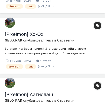
18 июля, 2024
1 ответ
самого интересного и полезного - нет. Горю желанием
(и ещё 3 )
pixelmon
гайд
написать руководство, касательно EVs Соков (Да-да, такие
есть), они позв...
[Pixelmon] Хо-Ох
GELO_PAK
опубликовал тема в
Стратегии
Вступление: Всем привет! Это еще один гайд в моем
исполнении, в котором речь пойдет об легендарном
покемоне Хо-Ох. Долгое время я его не наблюдаю на
18 июля, 2024
1 ответ
турнирах, а многие даже и не спавнят его в течение всего
(и ещё 3 )
pixelmon
гайд
вайпа. Отдельно хочу затронуть данного покемона, чтобы его
вспомнить, показать сильные ст...
[Pixelmon] Аэгислэш
GELO_PAK
опубликовал тема в
Стратегии