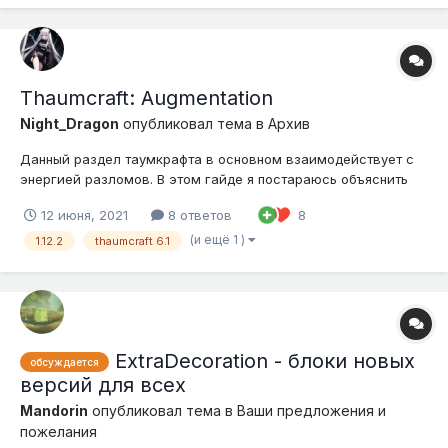
Thaumcraft: Augmentation
Night_Dragon
опубликовал тема в
Архив
Данный раздел таумкрафта в основном взаимодействует с
энергией разломов. В этом гайде я постараюсь объяснить
как и что работает, а так же как нам попасть в известный
12 июня, 2021
8 ответов
8
всеми Мир Древних! 1 раздел. Работа с разломами. Данная
модификация добавляет множественные механики, которые
(и ещё 1 )
1.12.2
thaumcraft 6.1
тр...
ExtraDecoration - блоки новых
обсуждается
версий для всех
Mandorin
опубликовал тема в
Ваши предложения и
пожелания