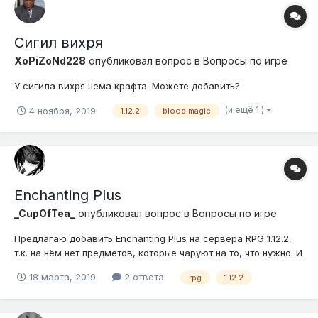
Сигил вихря
XoPiZoNd228
опубликовал вопрос в
Вопросы по игре
У сигила вихря нема крафта. Можете добавить?
(и ещё 1 )
4 ноября, 2019
1.12.2
blood magic
Enchanting Plus
_CupOfTea_
опубликовал вопрос в
Вопросы по игре
Предлагаю добавить Enchanting Plus на сервера RPG 1.12.2,
т.к. на нём нет предметов, которые чаруют на то, что нужно. И
можно ли его будет поставить без вайпа? Сам мод:
18 марта, 2019
2 ответа
rpg
1.12.2
CurseForge