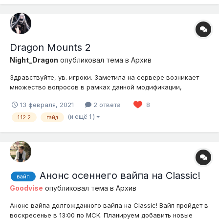
Dragon Mounts 2
Night_Dragon
опубликовал тема в
Архив
Здравствуйте, ув. игроки. Заметила на сервере возникает
множество вопросов в рамках данной модификации,
поэтому решила расставить всё по полочкам. Этот гайд
13 февраля, 2021
2 ответа
8
специально для тех, кто всегда хотел себе огнедышащего
питомца ;3 1 раздел. Получение. Собственно как же нам
(и ещё 1 )
1.12.2
гайд
получить пито...
Анонс осеннего вайпа на Classic!
вайп
Goodvise
опубликовал тема в
Архив
Анонс вайпа долгожданного вайпа на Classic! Вайп пройдет в
воскресенье в 13:00 по МСК. Планируем добавить новые