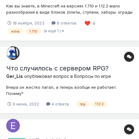
Как вы знаете, в Minecraft на версиях 1.7.10 и 1.12.2 мало
разнообразия в виде блоков (плиты, ступени, заборы. ограды
и т.д.) Банально не хватает палитры блоков либо тех, что
18 ноября, 2023
8 ответов
9
необходимы под тематику постройки. Конечно, на серверах
есть такие моды, как Biomes O' Planty, Chisel или
(и ещё 1 )
extra
1.7.10
Netherlicious, кото...
Что случилось с сервером RPG?
Ger_Lis
опубликовал вопрос в
Вопросы по игре
Вчера он жестко лагал, а теперь вообще не работает.
Почему?
9 июня, 2022
4 ответа
rpg
1.12.2