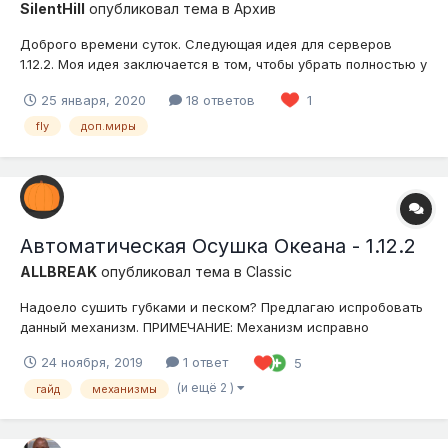
SilentHill
опубликовал тема в
Архив
Доброго времени суток. Следующая идея для серверов
1.12.2. Моя идея заключается в том, чтобы убрать полностью у
всех донат-игроков такую возможность как летать. Убрать
25 января, 2020
18 ответов
1
полностью режим полета из Нижнего мира и Эндера. С
какой целью это необходимо сделать: В Нижнем мире
fly
доп.миры
присут...
Автоматическая Осушка Океана - 1.12.2
ALLBREAK
опубликовал тема в
Classic
Надоело сушить губками и песком? Предлагаю испробовать
данный механизм. ПРИМЕЧАНИЕ: Механизм исправно
функционирует только в пределах одного привата игрока,
24 ноября, 2019
1 ответ
5
или без него! Нам потребуется: 1. 8 Обычных Поршей 2. 6
Липких Поршней 3. 6 Наблюдателей 4. 6 Блоков Редст...
(и ещё 2 )
гайд
механизмы