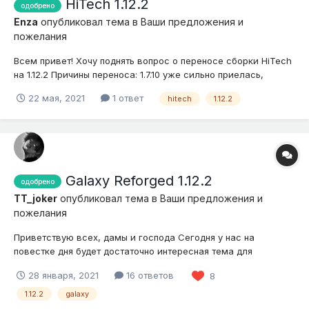
HiTech 1.12.2
одобрено
Enza
опубликовал тема в
Ваши предложения и
пожелания
Всем привет! Хочу поднять вопрос о переносе сборки HiTech
на 1.12.2 Причины переноса: 1.7.10 уже сильно приелась,
думаю, многим игрокам, а обновление ядра сервера на 1.12.2
22 мая, 2021
1 ответ
hitech
1.12.2
вдохнет в сервер "новую жизнь", тем самым процесс игры
станет более интересным. И большинство модов испол...
Galaxy Reforged 1.12.2
одобрено
TT_joker
опубликовал тема в
Ваши предложения и
пожелания
Приветствую всех, дамы и господа Сегодня у нас на
повестке дня будет достаточно интересная тема для
обсуждения, а именно обновление сборки сервера Galaxy, а
28 января, 2021
16 ответов
8
так же перенос его на версию 1.12.2 Ниже я изложу причины,
почему данное решение будет оптимальным, а так же
1.12.2
galaxy
предложу некое количеств...