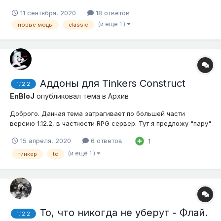
моды: -- Roguelike Dungeons
11 сентября, 2020
18 ответов
https://www.curseforge.com/minecraft/mc-mods/roguelike-
(и ещё 1 )
новые моды
classic
dungeons -- YUNG's Better Caves https://www.curseforge.com...
Аддоны для Tinkers Construct
1.12.2
EnBloJ
опубликовал тема в
Архив
Доброго. Данная тема затрагивает по большей части
версию 1.12.2, в частности RPG сервер. Тут я предложу "пару"
интересных аддонов к моду Tinkers Construct. Все аддоны я
15 апреля, 2020
6 ответов
1
не тестил, так что опишу поверхностно. 1. Pewter - делает
связь со следующими модами: Astral Sorcery, Botania,
(и ещё 1 )
тинкер
tc
Thaumcra...
То, что никогда не уберут - Флай.
1.12.2