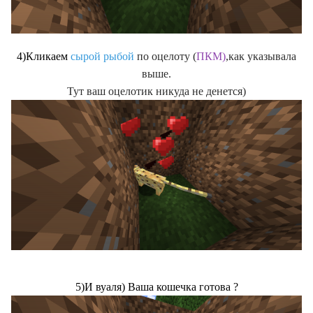
4)Кликаем
сырой рыбой
по оцелоту (
ПКМ)
,как указывала
выше.
Тут ваш оцелотик никуда не денется)
?
5)И вуаля) Ваша кошечка готова