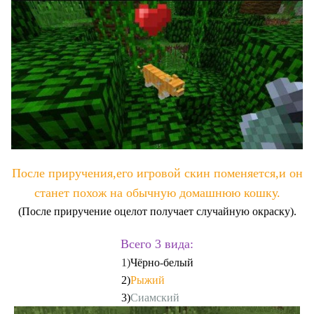
После приручения,его игровой скин поменяется,и он
станет похож на обычную домашнюю кошку.
(После приручение оцелот получает случайную окраску).
Всего 3 вида:
1)
Чёрно
-
белый
2)
Рыжий
3)
Сиамский