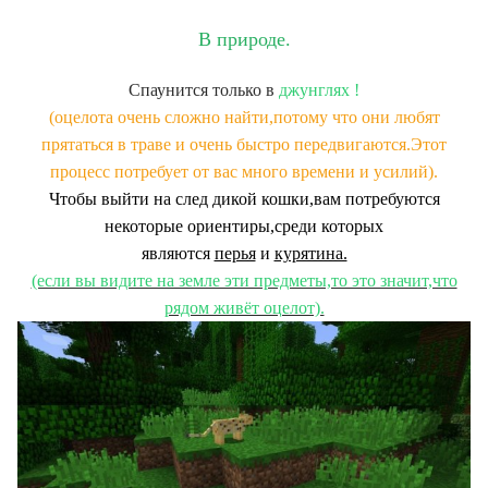
В природе.
Спаунится только в
джунглях !
(оцелота очень сложно найти,потому что они любят
прятаться в траве и очень быстро передвигаются.Этот
процесс потребует от вас много времени и усилий).
Чтобы выйти на след дикой кошки,вам потребуются
некоторые ориентиры,среди которых
являются
перья
и
курятина.
(если вы видите на земле эти предметы,то это значит,что
рядом живёт оцелот).