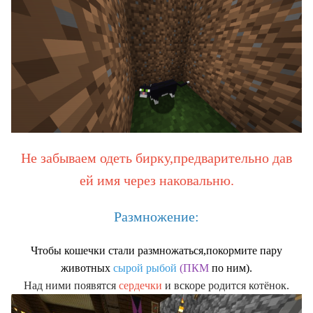
Не забываем одеть бирку,предварительно дав
ей имя через наковальню.
Размножение:
Чтобы кошечки стали размножаться,покормите пару
животных
сырой рыбой
(ПКМ
по ним).
Над ними появятся
сердечки
и вскоре родится котёнок.