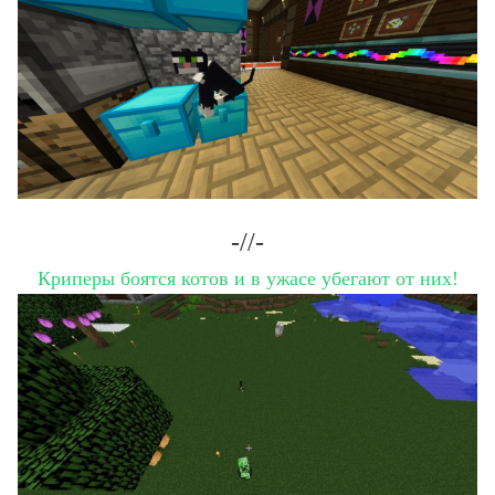
-//-
Криперы боятся котов и в ужасе убегают от них!