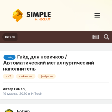
HiTech
Гайд для новичков /
гайд
Автоматический металлургический
наполнитель
ae2
mekanism
фабрики
Автор
FoDen
,
19 марта, 2020
в
HiTech
FoDen