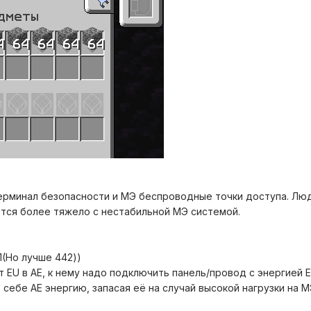
ерминал безопасности и МЭ беспроводные точки доступа. Лю
тся более тяжело с нестабильной МЭ системой.
1(Но лучше 442))
U в AE, к нему надо подключить панель/провод с энергией EU ( и
 себе AE энергию, запасая её на случай высокой нагрузки на М