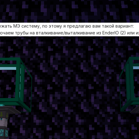
ужать МЭ систему, по этому я предлагаю вам такой вариант:
ючаем трубы на вталкивание/выталкивание из EnderIO (2) или 