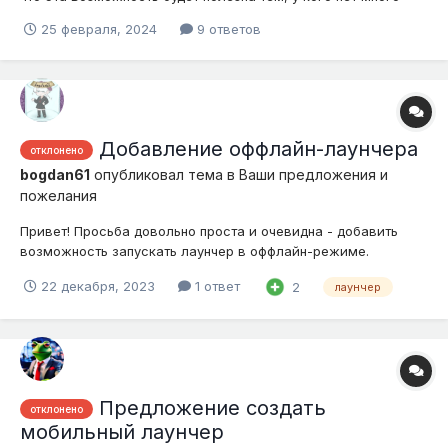
свободного времени на игры и позволить тем самым вести
25 февраля, 2024
9 ответов
прогресс дальше
Добавление оффлайн-лаунчера
отклонено
bogdan61
опубликовал тема в
Ваши предложения и
пожелания
Привет! Просьба довольно проста и очевидна - добавить
возможность запускать лаунчер в оффлайн-режиме.
Частенько бывают ситуации, когда либо нет интернета, либо
22 декабря, 2023
1 ответ
2
лаунчер
нахожусь за городом, а поиграть хочется. Да, не на сервере
конечно, но и в одиночке достаточно часто хочется
проводить время. Так что б...
Предложение создать
отклонено
мобильный лаунчер