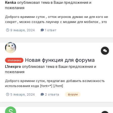
Kenka
опубликовал тема в
Ваши предложения и
пожелания
Доброго времени суток , отток игроков думаю ни для кого не
секрет , можно создать лаунчер с модами для мобилок , это
поднимет онлайн на серверах. Еще предлогаю начать
9 января, 2024
1 ответ
разработку продолжений некоторых модов , оставив старые
фишки , тот же дивайн рпг , таумкрафт и т.д , можно
объеденившись с друг...
Новая функция для форума
отклонено
L1nexpro
опубликовал тема в
Ваши предложения и
пожелания
Доброго времени суток, предлагаю добавить возможность
использования кода [font=*] [/font]
5 января, 2024
2 ответа
форум