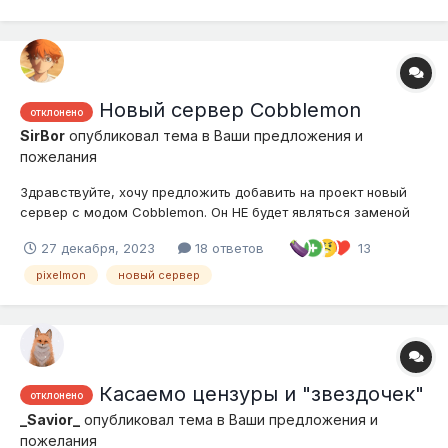
Новый сервер Cobblemon
отклонено
SirBor
опубликовал тема в
Ваши предложения и
пожелания
Здравствуйте, хочу предложить добавить на проект новый
сервер с модом Cobblemon. Он НЕ будет являться заменой
сервера Pixelmon 1.12, но сможет частично вдохнуть вторую
27 декабря, 2023
18 ответов
13
жизнь в интерес подобных сборок на проекте за счет
визуальных и не только отличий более приятных глазу
pixelmon
новый сервер
игрокам майнкрафта (кубики)....
Касаемо цензуры и "звездочек"
отклонено
_Savior_
опубликовал тема в
Ваши предложения и
пожелания