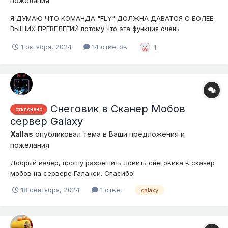
пожелания
Я ДУМАЮ ЧТО КОМАНДА "FLY" ДОЛЖНА ДАВАТСЯ С БОЛЕЕ
ВЫШИХ ПРЕВЕЛЕГИЙ потому что эта функция очень
востребоновна и на звании к примеру "vip" эта превелегия
1 октября, 2024
14 ответов
1
будет недоступна Ну вы сами подумайте. будет не интересно
что будет слишком просто развиваться и каждый второй
будет летать по мир...
Снеговик в Сканер Мобов
отклонено
сервер Galaxy
Xallas
опубликовал тема в
Ваши предложения и
пожелания
Добрый вечер, прошу разрешить ловить снеговика в сканер
мобов на сервере Галакси. Спасибо!
18 сентября, 2024
1 ответ
galaxy