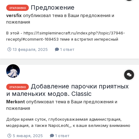
Предложение
отклонено
versfix
опубликовал тема в
Ваши предложения и
пожелания
В этой - https://f.simpleminecraft.ru/index.php?/topic/37946-
recepty/#comment-169453 теме я встретил интересный
вопрос а именно почему в оффлайн игре рецепты не
13 февраля, 2025
1 ответ
соответствуют онлайн игре, хоть ответ и дан в этой -
https://f.simpleminecraft.ru/index.php?/topic/37946-
recepty/#comment-169453 теме но вс...
Добавление парочки приятных
отклонено
и маленьких модов. Classic
Merkont
опубликовал тема в
Ваши предложения и
пожелания
Добри время суток, глубокоуважаемая администрация,
модерация, а также NapoLeoN_, к ваше великому вниманию
прошу рассмотреть возможность добавления следующих
5 января, 2025
1 ответ
модов на сервер классик (Клуссик): 1. Chisel 2/Chiseled