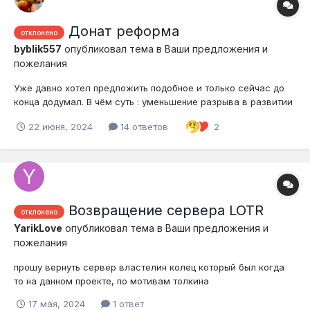
Донат реформа
отклонено
byblik557
опубликовал тема в
Ваши предложения и
пожелания
Уже давно хотел предложить подобное и только сейчас до
конца додумал. В чём суть : уменьшение разрыва в развитии
донатеров и игроков, что-бы у всех были более равные
22 июня, 2024
14 ответов
2
условия в прохождении сборки на каком - либо сервере . Ну
и просто прикольное предложение. Нерф донат-магазина
Изначаль...
Возвращение сервера LOTR
отклонено
YarikLove
опубликовал тема в
Ваши предложения и
пожелания
прошу вернуть сервер властелин колец который был когда
то на данном проекте, по мотивам толкина
17 мая, 2024
1 ответ