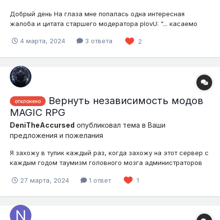
Добрый день На глаза мне попалась одна интересная
жалоба и цитата старшего модератора plovU: "... касаемо
звездочек с цензуры, что за них ничего не выдаем." Цензура
4 марта, 2024
3 ответа
2
была добавлена чтобы ограничить игроков от ненормативной
лексики в игровом чате. По идее, я могу не писать слово,
которое будет...
Вернуть независимость модов
отклонено
MAGIC RPG
DeniTheAccursed
опубликовал тема в
Ваши
предложения и пожелания
Я захожу в тупик каждый раз, когда захожу на этот сервер с
каждым годом таумизм головного мозга администраторов
растёт в геометрической прогрессии. Моё предложение -
27 марта, 2024
1 ответ
1
сделать все моды независимыми. Выбор что изучать нужно
предоставлять игрокам. Тут выбора нет - либо ты изучаешь
Thaumcraft...