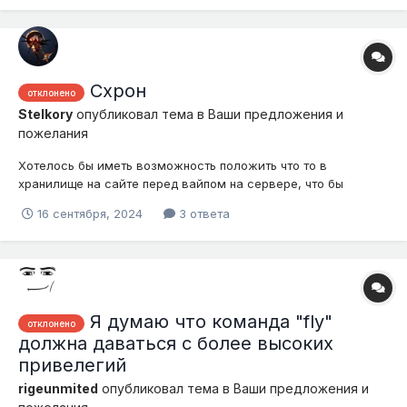
модов на декор, так же будет упор в украшение построек,...
Схрон
отклонено
Stelkory
опубликовал тема в
Ваши предложения и
пожелания
Хотелось бы иметь возможность положить что то в
хранилище на сайте перед вайпом на сервере, что бы
сохранить необходимую вещь для старта в следующем
16 сентября, 2024
3 ответа
сезоне. Понятное дело что не бесплатно. Я как донатер, был
бы очень рад такой возможности. Ведь я прихожу к вам что
бы играть и получать удовольствие и...
Я думаю что команда "fly"
отклонено
должна даваться с более высоких
привелегий
rigeunmited
опубликовал тема в
Ваши предложения и