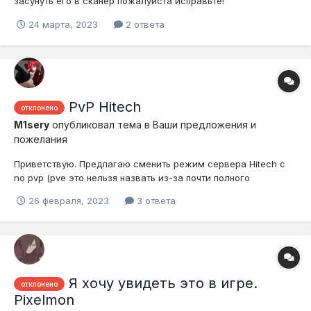
засунуть его в сканер пожалуйста исправьте!
24 марта, 2023
2 ответа
PvP Hitech
отклонено
M1sery
опубликовал тема в
Ваши предложения и
пожелания
Приветствую. Предлагаю сменить режим сервера Hitech с
no pvp (pve это нельзя назвать из-за почти полного
отсутствия мобов) на pvp. Почему? 1) Разнообразить игру и
26 февраля, 2023
3 ответа
поднять сложность. Изменения крафтов, это одно дело, когда
добываешь больше ресурсов на предметы, а другое - когда
тебя вн...
Я хочу увидеть это в игре.
отклонено
Pixelmon