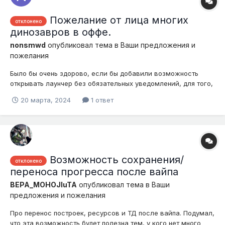
Пожелание от лица многих
отклонено
динозавров в оффе.
nonsmwd
опубликовал тема в
Ваши предложения и
пожелания
Было бы очень здорово, если бы добавили возможность
открывать лаунчер без обязательных уведомлений, для того,
что бы можно было поиграть в оффе. Из-за отсутсвия такой
20 марта, 2024
1 ответ
элементарной функции, приходится скачивать лагучий
TLauncher... Многие будут очень признательны, делать в
принципе ничего не нужно, п...
Возможность сохранения/
отклонено
переноса прогресса после вайпа
BEPA_MOHOJluTA
опубликовал тема в
Ваши
предложения и пожелания
Про перенос построек, ресурсов и ТД после вайпа. Подумал,
что эта возможность будет полезна тем, у кого нет много