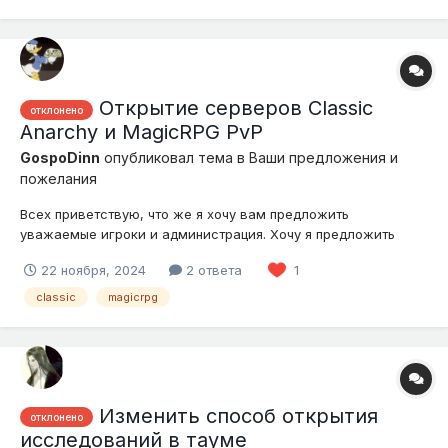
(Стаместка 2) - один из самых глубокоуважаемых модов
игроками данного серве...
Открытие серверов Classic
отклонено
Anarchy и MagicRPG PvP
GospoDinn
опубликовал тема в
Ваши предложения и
пожелания
Всех приветствую, что же я хочу вам предложить
уважаемые игроки и администрация. Хочу я предложить
открытие серверов названия которых указаны в названии
22 ноября, 2024
2 ответа
1
темы, а теперь подробнее в чем будет прикол. 1. Начнем с
многими любимого классика, предлагаю добавить все те
classic
magicrpg
штуки которые предлагал дени в с...
Изменить способ открытия
отклонено
исследований в тауме