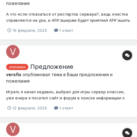
пожелания
А что если отказаться от рестартов сервера?, ведь очистка
справляется на ура, и AFK'ашерам будет приятней AFK'ашить.
Подобное предложение удаляли 2 раза, ещё раз удалишь, не
16 февраля, 2025
1 ответ
знаю что сделаю с тобой, это не угроза, это мысли в слух.
Предложение
отклонено
versfix
опубликовал тема в
Ваши предложения и
пожелания
Играть я начал недавно, выбрал для игры сервер классик,
уже вчера я посетил сайт и форум в поиске информации о
сервере чтобы понимать что окружает меня на сервере, я
12 февраля, 2025
1 ответ
встретил интересное описание интересного мода
Aquaculture(
https://f.simpleminecraft.ru/index.php?/topic/31023-aquaculture-
2-rukovodst...