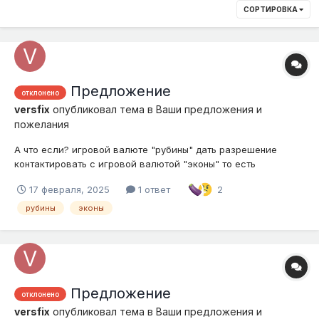
СОРТИРОВКА
Предложение
отклонено
versfix
опубликовал тема в
Ваши предложения и
пожелания
А что если? игровой валюте "рубины" дать разрешение
контактировать с игровой валютой "эконы" то есть
обменивать свои эконы на свои рубины а также обменивать
17 февраля, 2025
1 ответ
2
свои рубины с другими игроками, в каком-то соотношении.
рубины
эконы
Предложение
отклонено
versfix
опубликовал тема в
Ваши предложения и