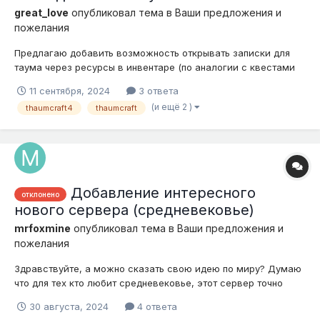
great_love
опубликовал тема в
Ваши предложения и
пожелания
Предлагаю добавить возможность открывать записки для
таума через ресурсы в инвентаре (по аналогии с квестами
которые потребляют ресурсы из инвентаря). Можно сделать
11 сентября, 2024
3 ответа
список ресурсов для каждого аспекта и при этом чем
(и ещё 2 )
thaumcraft4
thaumcraft
"глубже"/сложнее/запрещеннее (которое даёт искажение)
исследование, тем больше ресур...
Добавление интересного
отклонено
нового сервера (средневековье)
mrfoxmine
опубликовал тема в
Ваши предложения и
пожелания
Здравствуйте, а можно сказать свою идею по миру? Думаю
что для тех кто любит средневековье, этот сервер точно
понравится! Сервер "средневековье" (пока что название не
30 августа, 2024
4 ответа
оставим, может изменим) В средневековье, будет много