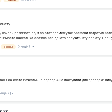
донату
 начали развиваться, я за этот промежуток времени потратил боле
понимаете насколько сложно без доната получить эту валюту. Прош
(и ещё 1 )
эконы
оны со счета исчезли, на сервер 4 не поступили для проверки кин
 ещё 2 )
лат