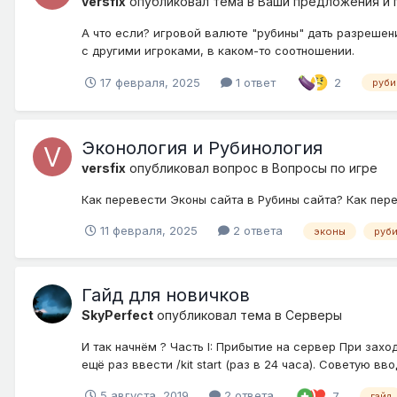
versfix
опубликовал тема в
Ваши предложения и 
А что если? игровой валюте "рубины" дать разрешен
с другими игроками, в каком-то соотношении.
17 февраля, 2025
1 ответ
2
руби
Эконология и Рубинология
versfix
опубликовал вопрос в
Вопросы по игре
Как перевести Эконы сайта в Рубины сайта? Как пер
11 февраля, 2025
2 ответа
эконы
руб
Гайд для новичков
SkyPerfect
опубликовал тема в
Серверы
И так начнём ? Часть I: Прибытие на сервер При захо
ещё раз ввести /kit start (раз в 24 часа). Советую вв
5 августа, 2019
2 ответа
7
гайд