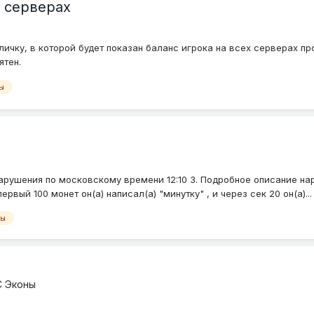
а серверах
ичку, в которой будет показан баланс игрока на всех серверах пр
ятен.
ы
нарушения по московскому времени 12:10 3. Подробное описание на
ервый 100 монет он(а) написал(а) "минутку" , и через сек 20 он(а)...
ны
 Эконы