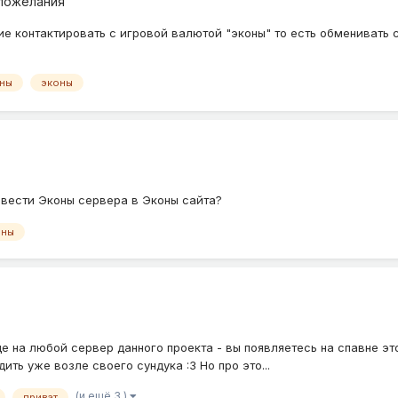
пожелания
ие контактировать с игровой валютой "эконы" то есть обменивать 
ны
эконы
евести Эконы сервера в Эконы сайта?
ины
де на любой сервер данного проекта - вы появляетесь на спавне эт
одить уже возле своего сундука :3 Но про это...
(и ещё 3 )
приват