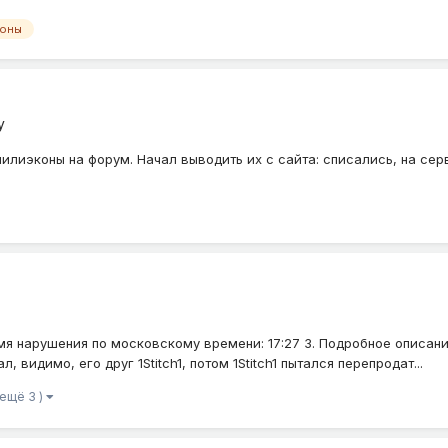
ионы
у
пилиэконы на форум. Начал выводить их с сайта: списались, на сер
ремя нарушения по московскому времени: 17:27 3. Подробное описан
, видимо, его друг 1Stitch1, потом 1Stitch1 пытался перепродат...
 ещё 3 )