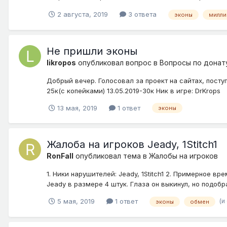
2 августа, 2019
3 ответа
эконы
милл
Не пришли эконы
likropos
опубликовал вопрос в
Вопросы по донат
Добрый вечер. Голосовал за проект на сайтах, посту
25к(с копейками) 13.05.2019-30к Ник в игре: DrKrops
13 мая, 2019
1 ответ
эконы
Жалоба на игроков Jeady, 1Stitch1
RonFall
опубликовал тема в
Жалобы на игроков
1. Ники нарушителей: Jeady, 1Stitch1 2. Примерное в
Jeady в размере 4 штук. Глаза он выкинул, но подобрал
(и
5 мая, 2019
1 ответ
эконы
обмен