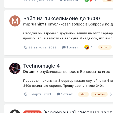
Вайп на пиксельмоне до 16:00
mrpruanikYT
опубликовал вопрос в
Вопросы по 
Сегодня мы втроём с друзьями зашли на этот сервер,
произошёл, а валюту не вернули. Я надеюсь, что вы 
22 августа, 2022
1 ответ
1
откат
Technomagic 4
Dotamix
опубликовал вопрос в
Вопросы по игре
Переводил эконы на 3 сервер нажал случайно на 4 эк
340к прилагаю скрины. Прошу вернуть мне 340к
(и
8 марта, 2021
1 ответ
баг
ошибка
[Модерация] Система зарп
отклонено