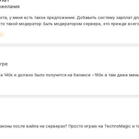
ожелания
кта, у меня есть такое предложение: Добавить систему зарплат 
то такой модератор: Быть модератором сервера, это прежде всего 
с
игре
а 140к и должно было получится на балансе ~160к а там даже мень
 эконы после вайпа на серверах? Просто играю на TechnoMagic и т