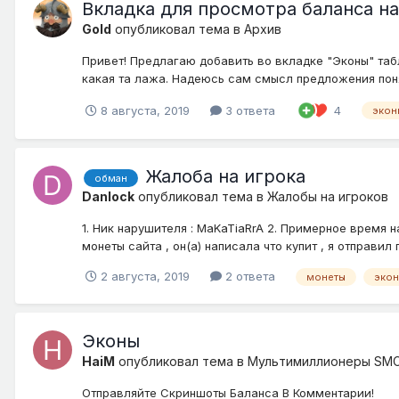
Вкладка для просмотра баланса н
Gold
опубликовал тема в
Архив
Привет! Предлагаю добавить во вкладке "Эконы" табл
какая та лажа. Надеюсь сам смысл предложения пон
8 августа, 2019
3 ответа
4
экон
Жалоба на игрока
обман
Danlock
опубликовал тема в
Жалобы на игроков
1. Ник нарушителя : MaKaTiaRrA 2. Примерное время 
монеты сайта , он(а) написала что купит , я отправил п
2 августа, 2019
2 ответа
монеты
эко
Эконы
HaiM
опубликовал тема в
Мультимиллионеры SMC
Отправляйте Скриншоты Баланса В Комментарии!