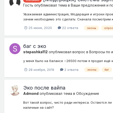
Гость опубликовал тема в
Ваши предложения и п
Уважаемая администрация, Модерация и игроки прое
зачем необходимо это сделать: Сначала посмотрим к
25 июня, 2020
22 ответа
эконы
опро
баг с эко
stepashka112
опубликовал вопрос в
Вопросы по 
у меня было на балансе ~26500 потом я продал ещё н
28 ноября, 2019
2 ответа
эконы
баг
Эко после вайпа
Admond
опубликовал тема в
Обсуждение
Вот такой вопрос, чисто ради интереса. Остаются ли
наличные на сайт?