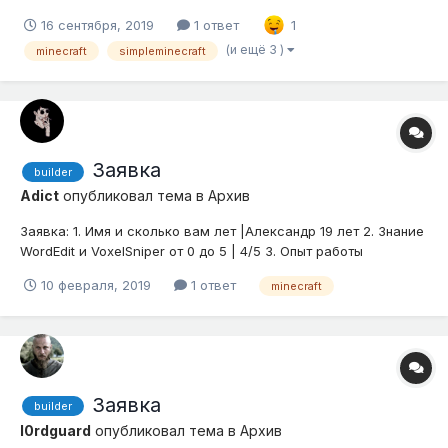
сборка на версии 1.12.2, в этом плане сервер RPG меня очень
16 сентября, 2019
1 ответ
1
порадовал, fps стабильно держался между 50-70.
Модификации подобраны как нельзя лучше, нет ничего
(и ещё 3 )
minecraft
simpleminecraft
лишнего на мой взгляд. На этом достоинства с...
Заявка
builder
Adict
опубликовал тема в
Архив
Заявка: 1. Имя и сколько вам лет |Александр 19 лет 2. Знание
WordEdit и VoxelSniper от 0 до 5 | 4/5 3. Опыт работы
строителем. | 3 года,был билдером на проекте LoneyCraft
10 февраля, 2019
1 ответ
minecraft
(проект закрыт около 2 или 3 лет уже) 4. Сколько готовы
уделять время строительству? | 3-4 часа 5. Discord...
Заявка
builder
l0rdguard
опубликовал тема в
Архив