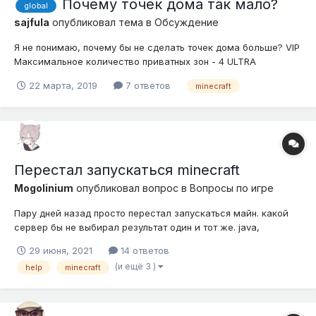
Почему точек дома так мало?
global
sajfula
опубликовал тема в
Обсуждение
Я не понимаю, почему бы не сделать точек дома больше? VIP
Максимальное количество приватных зон - 4 ULTRA
Максимальное количество приватных зон - 30 VIP
22 марта, 2019
7 ответов
minecraft
Максимальное количество точек дома - 5 ULTRA
Максимальное количество дома - 5 Что именно должен
делать ULTRA...
Перестал запускаться minecraft
Mogolinium
опубликовал вопрос в
Вопросы по игре
Пару дней назад просто перестал запускаться майн. какой
сервер бы не выбирал результат один и тот же. java,
драйвера, обновления. чистый лаунчер и всё удалено
29 июня, 2021
14 ответов
старое, кэш чищен. браудмэр и антивирус для лаунчера
(и ещё 3 )
help
minecraft
лучшие друзья, трафик с сервера идёт как по vip каналу. Всё
перепробовал. Всё хорошо....