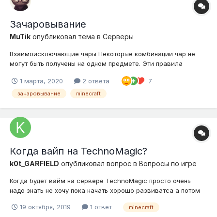
Зачаровывание
MuTik
опубликовал тема в
Серверы
Взаимоисключающие чары Некоторые комбинации чар не
могут быть получены на одном предмете. Эти правила
применимы и для ремонта на наковальне. Любой эффект
1 марта, 2020
2 ответа
7
конфликтует сам с собой. Таким образом, нельзя получить
инструмент с несколькими копиями одного эффекта. Все
зачаровывание
minecraft
чары защиты конфликт...
Когда вайп на TechnoMagic?
k0t_GARFIELD
опубликовал вопрос в
Вопросы по игре
Когда будет вайм на сервере TechnoMagic просто очень
надо знать не хочу пока начать хорошо развиватса а потом
все потерять
19 октября, 2019
1 ответ
minecraft