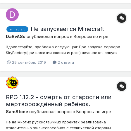
Не запускается Minecraft
minecraft
DaRvASs
опубликовал вопрос в
Вопросы по игре
Здравствуйте, проблема следующая: При запуске сервера
SkyFactory(при нажатии кнопки играть) начинается запуск
самого Minecraft'a, появляется "Запуск майнкрафта"(с
29 сентября, 2019
2 ответа
логотипом), после парочки "не отвечает" Всё закрывается и
из диспетчера исчезает Java(ну то-есть всё просто
исчезает), скрины настроек ла...
RPG 1.12.2 - смерть от старости или
мертворождённый ребёнок.
SamStone
опубликовал вопрос в
Вопросы по игре
Не на многих русскоязычных проектах реализована
относительно жизнеспособная с технической стороны