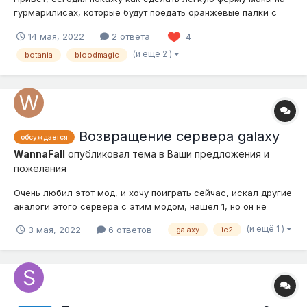
гурмарилисах, которые будут поедать оранжевые палки с
зеленым хвостом. 1. Нам нужна платформа земли 7х7, это
14 мая, 2022
2 ответа
4
будет первая секция, если хотите можете впихнуть таких
секций сколько угодно. Используем землю из Biomes
(и ещё 2 )
botania
bloodmagic
O'Plenty - блок высокой т...
Возвращение сервера galaxy
обсуждается
WannaFall
опубликовал тема в
Ваши предложения и
пожелания
Очень любил этот мод, и хочу поиграть сейчас, искал другие
аналоги этого сервера с этим модом, нашёл 1, но он не
понравился. Хочу играть только на вашем лаунчере в этот
(и ещё 1 )
3 мая, 2022
6 ответов
galaxy
ic2
мод, так как я привык к голосованиям и быстрому старту с
помощью экон. Предлагаю вернуть всем любимый, galaxy
craft. Хотел бы видет...