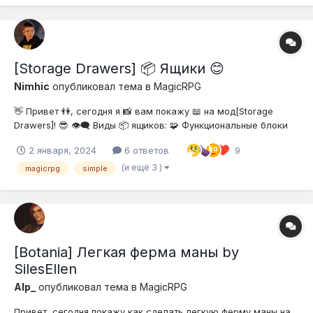
[Storage Drawers] 📦 Ящики 😊
Nimhic
опубликовал тема в
MagicRPG
👋 Привет 👫, сегодня я 📸 вам покажу 📖 на мод[Storage
Drawers]! 😎 👁️‍🗨️ Виды 📦 ящиков: 🧩 Функциональные блоки
🤖: 🔧 Улучшения для 📦 ящиков: 🪔 Предметы 📦: 🎉
2 января, 2024
6 ответов
9
Прикольчики: 🤪
(и ещё 3 )
magicrpg
simple
[Botania] Легкая ферма маны by
SilesEllen
Alp_
опубликовал тема в
MagicRPG
Привет, сегодня покажу как сделать легкую ферму маны на