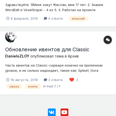
Здравствуйте. 1)Меня зовут Жаслан, мне 17 лет. 2. Знание
WordEdit и VoxelSniper - 4 из 5. 3. Работал на проекте
BenderCraft (1.5 года/ общий 4 года) 4. 5-6 часов в день. 5.
8 февраля, 2019
4 ответа
minecraft
DiscordTag#1751. 6. Скрины сделаны на вашем же проекте,
построена без gamemode за прошлые 2 дня (Industrial) К...
Обновление ивентов для Classic
DanieloZLOY
опубликовал тема в
Архив
Часть ивентов на Classic-сервере конечно на приличном
уровне, и не сильно надоедает, такие как: Spleef, Gora
Однако ивенты наподобие complex, ulitka достаточно
18 августа, 2018
3 ответа
2
однообразны и не подходят как для еженедельных или т.п., и
я считаю, что они крайне плохи. Еженедельными ивентами
(и ещё 2 )
classic
events
стоит делать те, ко...