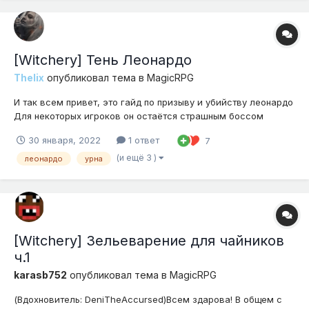
[Witсhery] Тень Леонардо
Thelix
опубликовал тема в
MagicRPG
И так всем привет, это гайд по призыву и убийству леонардо
Для некоторых игроков он остаётся страшным боссом
которого трудно убить, но тут надеюсь Вы поймёте что это не
30 января, 2022
1 ответ
7
так Знаю что гайдов по леонардо в интернете не мало, но я
постараюсь сделать самый информативный и полезный из
(и ещё 3 )
леонардо
урна
всех....
[Witchery] Зельеварение для чайников
ч.1
karasb752
опубликовал тема в
MagicRPG
(Вдохновитель: DeniTheAccursed)Всем здарова! В общем с