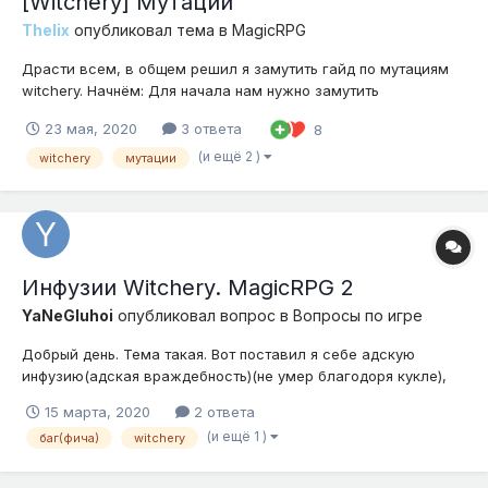
[Witchery] Мутации
Thelix
опубликовал тема в
MagicRPG
Драсти всем, в общем решил я замутить гайд по мутациям
witchery. Начнём: Для начала нам нужно замутить
мутироваший сук: Вроде как легко Теперь кликаем этим
23 мая, 2020
3 ответа
8
суком по центру мутации(Например сундук) Так же для
удобного поиска нужной мутации можно использовать Ctrl+G
(и ещё 2 )
witchery
мутации
(Или Ctrl+F...
Инфузии Witchery. MagicRPG 2
YaNeGluhoi
опубликовал вопрос в
Вопросы по игре
Добрый день. Тема такая. Вот поставил я себе адскую
инфузию(адская враждебность)(не умер благодоря кукле),
использовал на курице гипнотизацию, чтобы ходила за мной
15 марта, 2020
2 ответа
и куда укажу. Её убили, и всё. Больше никого не могу
(и ещё 1 )
баг(фича)
witchery
загипнотизировать. Просто никак. Я не гипнотизирую, а бью.
Помогите