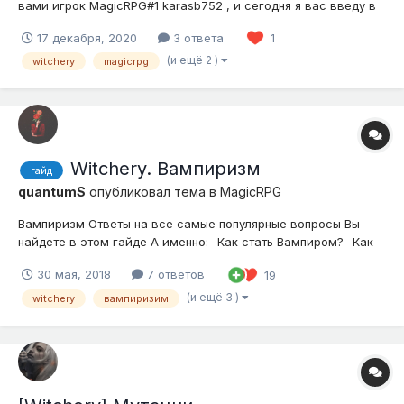
вами игрок MagicRPG#1 karasb752 , и сегодня я вас введу в
зельеварение. Список вещей которые вам необходимы: 1.
17 декабря, 2020
3 ответа
1
Ведьмовство: Ведьмины Зелья (ID 5290) 2. Котёл (не путайте с
котелком) 3. Алтарь 4. Бутылки 5. Ведро...
(и ещё 2 )
witchery
magicrpg
Witchery. Вампиризм
гайд
quantumS
опубликовал тема в
MagicRPG
Вампиризм Ответы на все самые популярные вопросы Вы
найдете в этом гайде А именно: -Как стать Вампиром? -Как
получить нужный Вам уровень? -Способности Вампира -Как
30 мая, 2018
7 ответов
19
избавиться от Вампиризма? -Как сделать броню Вампира?
Доброго времени суток Уважаемый игр...
(и ещё 3 )
witchery
вампиризим