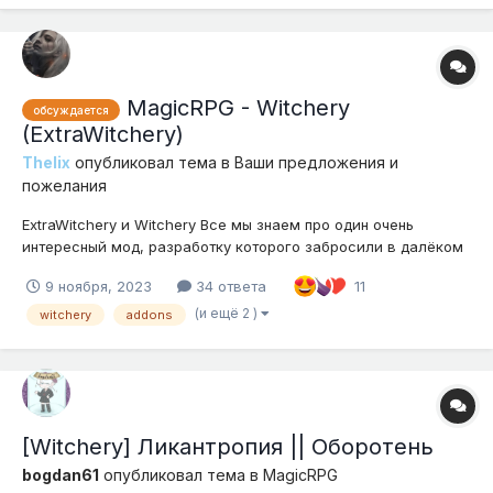
MagicRPG - Witchery
обсуждается
(ExtraWitchery)
Thelix
опубликовал тема в
Ваши предложения и
пожелания
ExtraWitchery и Witchery Все мы знаем про один очень
интересный мод, разработку которого забросили в далёком
15ом году но даже так этот мод имеет в себе огромное
9 ноября, 2023
34 ответа
11
количество интересных и уникальных механик, увы, у нас
этот мод не очень актуален, но как оказалось всё не так
(и ещё 2 )
witchery
addons
плохо, стоило убрат...
[Witchery] Ликантропия || Оборотень
bogdan61
опубликовал тема в
MagicRPG