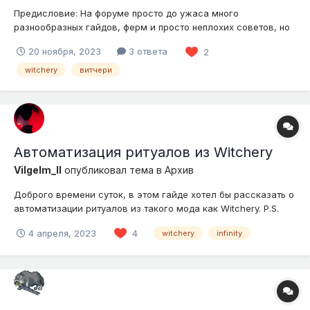
Предисловие: На форуме просто до ужаса много
разнообразных гайдов, ферм и просто неплохих советов, но
гайда по оборотню нет, так что вот. Структура гайда: Гайд по
20 ноября, 2023
3 ответа
2
сбору шабаша Ритуал заражения ликантропией Прокачка
уровня оборотня Некоторые полезности...
witchery
витчери
Автоматизация ритуалов из Witchery
Vilgelm_II
опубликовал тема в
Архив
Доброго времени суток, в этом гайде хотел бы рассказать о
автоматизации ритуалов из такого мода как Witchery. P.S.
Этот способ не эффективен если у вас низкий уровень
4 апреля, 2023
4
witchery
infinity
энергии в алтаре. И так начнем, данная автоматизация будет
происходить с помощью МЭ системы и щипуна. Для этого
нам пона...