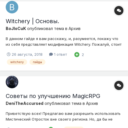
Witchery | Основы.
BoJloCuK
опубликовал тема в
Архив
В данном гайде я вам расскажу, и, разумеется, покажу что
из себя представляет модификация Witchery. Пожалуй, стоит
начать. Для начала необходима Ведьмина печь: После того,
26 августа, 2018
1 ответ
2
как сделаете ведьмину печь, нужно будет сделать алтарь, но
для его крафта нужно будет сделать дыхание богин...
witchery
гайды
Советы по улучшению MagicRPG
DeniTheAccursed
опубликовал тема в
Архив
Приветствую всех! Предлагаю вам разрешить использовать
Мистический Отросток вне своего региона. Но, да бы не
было проблем по поводу него, я бы посоветовал запретить