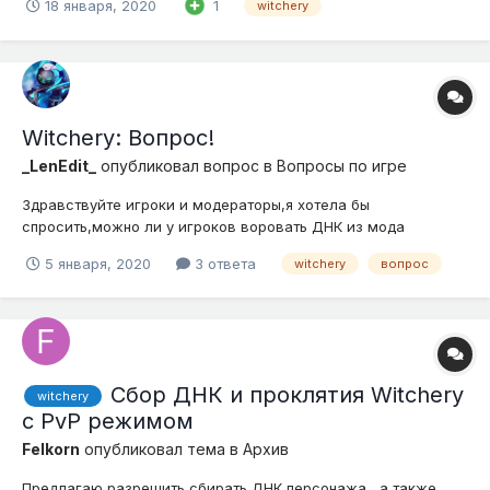
18 января, 2020
1
witchery
парочку Заклинаний. 1.Вверх, вверх, вверх, право, вниз.
(Данное заклинание не имеет названия) Притягивает к себе...
Witchery: Вопрос!
_LenEdit_
опубликовал вопрос в
Вопросы по игре
Здравствуйте игроки и модераторы,я хотела бы
спросить,можно ли у игроков воровать ДНК из мода
Witchery если да,то какими способами?)) Спасибо за
5 января, 2020
3 ответа
witchery
вопрос
ответики)) ;3
Сбор ДНК и проклятия Witchery
witchery
с PvP режимом
Felkorn
опубликовал тема в
Архив
Предлагаю разрешить сбирать ДНК персонажа , а также