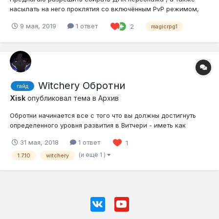
насылать на него проклятия со включённым PvP режимом,
ибо проклятия это одно из наинтереснейших и важных
9 мая, 2019
1 ответ
2
magicrpg1
аспектов Witchery. Убрать проклятия из Witchery , это как
убрать кубики из самой игры^^
Witchery Обротни
гайд
Xisk
опубликовал тема в
Архив
Обротни начинается все с того что вы должны достигнуть
определенного уровня развития в Витчери - иметь как
минимум кота-прислужника и шабаш из 6ти ведьм. сам
31 мая, 2018
1 ответ
1
ритуал "проклятие волка" или "Curse of t...
(и ещё 1 )
1.7.10
witchery