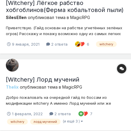
[Witchery] Лёгкое рабство
хобгоблинов(Ферма кобальтовой пыли)
SilesEllen
опубликовал тема в
MagicRPG
Приветствую. (Гайд основан на рабстве угнетённых зелёных
огров) Расскажу и покажу возможно одну из самых легких
ферм по добычи кобальтовой пыли. Начнём! 1. Ресурсы
9 января, 2021
2 ответа
6
witchery
которые нам нужны для установки конструкций и т.п.
Укреплённое стекло, две красной пылинки,...
[Witchery] Лорд мучений
Thelix
опубликовал тема в
MagicRPG
Добро пожаловать на очередной гайд по боссам из
модификации witchery А именно Лорд мучений или же
повелитель мучений Подготовка к призыву Мы должны иметь
1 февраля, 2022
2 ответа
7
2 шабашных ведьм в шабаше, если их нет, то идём собирать
шабаш 🙂 Зачем? Потому-что мы должны призвать импа, это
(и ещё 3 )
witchery
лорд мучений
такой н...