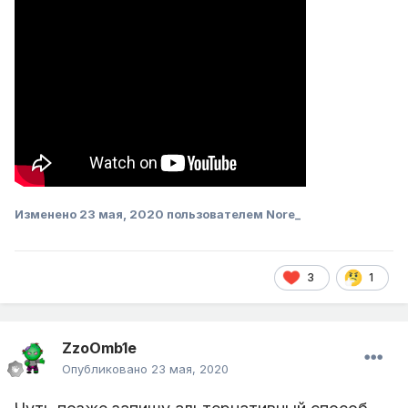
Изменено
23 мая, 2020
пользователем Nore_
3
1
ZzoOmb1e
Опубликовано
23 мая, 2020