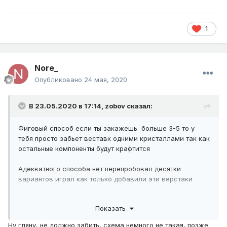
1
Nore_
Опубликовано
24 мая, 2020
В 23.05.2020 в 17:14,
zobov
сказал:
Фиговый способ если ты закажешь больше 3-5 то у
тебя просто забьет веставк одними кристаллами так как
остальные компоненты будут крафтится
Адекватного способа нет перепробовал десятки
вариантов играл как только добавили эти верстаки
Так же нашел дюп через данные верстаки !
Показать
Ну гляну, не должно забить, схема немного не такая, позже