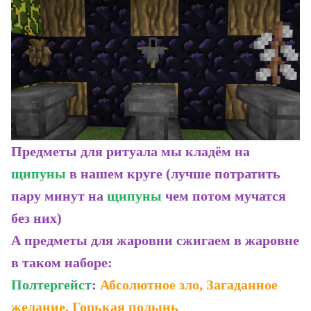
Предметы для ритуала мы кладём на
щипуны
в нашем круге (лучше потратить
пару минут на
щипуны
чем потом мучатся
без них)
А предметы для жаровни сжигаем в жаровне
в таком наборе:
Полтергейст
:
Абсолютное зло, Загаданное
желание, Горькая полынь