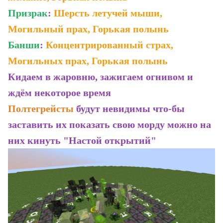
Призрак
:
Шерсть летучей мыши,
Могильный прах, Горькая полынь
Банши
:
Концентрированный страх,
Могильных прах, Горькая полынь
Кидаем в жаровню, зажигаем огнивом и
ждём некоторое время
Полтегрейсты
будут невидимы что-бы
заставить их показать свою морду можно на
них кинуть "Настой открытий"