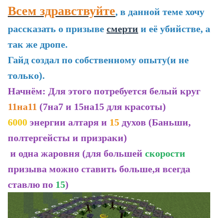
Всем здравствуйте
, в данной теме хочу
рассказать о призыве
смерти
и её убийстве, а
так же дропе.
Гайд создал по собственному опыту(и не
только).
Начнём: Для этого потребуется белый круг
11на11
(7на7 и 15на15 для красоты)
6000
энергии алтаря и
15
духов (Баньши,
полтергейсты и призраки)
и одна жаровня (для большей
скорости
призыва можно ставить больше,я всегда
ставлю по
15
)