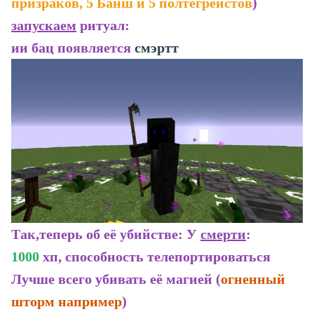
призраков, 5 Банш и 5 полтегрейстов
)
запускаем
ритуал:
ии бац появляется
смэртт
Так,теперь об её убийстве: У
смерти
:
1000
хп, способность телепортироваться
Лучше всего убивать её магией (
огненный
шторм например
)