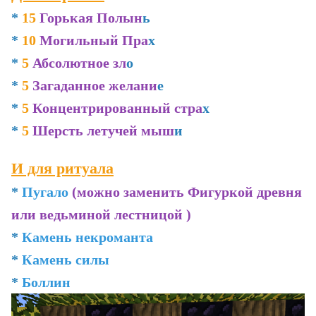
*
15
Горькая Полын
ь
*
10
Могильный Пра
х
*
5
Абсолютное зл
о
*
5
Загаданное желани
е
*
5
Концентрированный стра
х
*
5
Шерсть летучей мыш
и
И для ритуала
*
Пугало
(можно заменить Фигуркой древня
или ведьминой лестницой )
*
Камень некроманта
*
Камень силы
*
Боллин