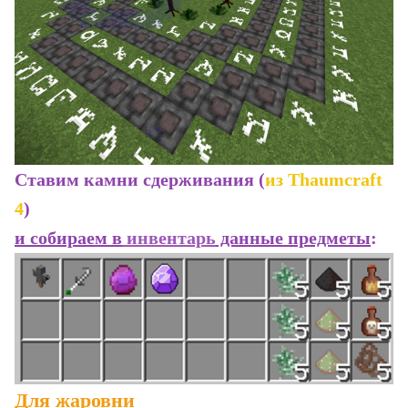
Ставим камни сдерживания (
из Thaumcraft
4
)
и собираем в
инвентарь
данные предметы
:
Для жаровни