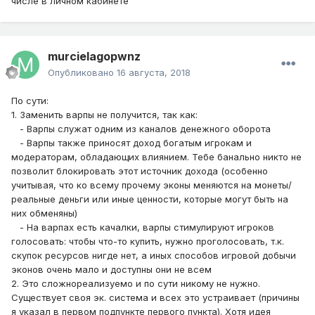
числе в личном кабинете
murcielagopwnz
Опубликовано
16 августа, 2018
По сути:
1. Заменить варпы не получится, так как:
- Варпы служат одним из каналов денежного оборота
- Варпы также приносят доход богатым игрокам и
модераторам, обладающих влиянием. Тебе банально никто не
позволит блокировать этот источник дохода (особенно
учитывая, что ко всему прочему эконы меняются на монеты/
реальные деньги или иные ценности, которые могут быть на
них обменяны)
- На варпах есть качалки, варпы стимулируют игроков
голосовать: чтобы что-то купить, нужно проголосовать, т.к.
скупок ресурсов нигде нет, а иных способов игровой добычи
эконов очень мало и доступны они не всем
2. Это сложнореализуемо и по сути никому не нужно.
Существует своя эк. система и всех это устраивает (причины
я указал в первом подпункте первого пункта). Хотя идея