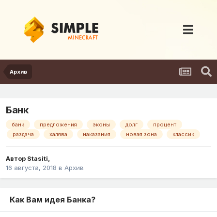
Архив
Банк
банк
предложения
эконы
долг
процент
раздача
халява
наказания
новая зона
классик
Автор
Stasiti
,
16 августа, 2018
в
Архив
Как Вам идея Банка?