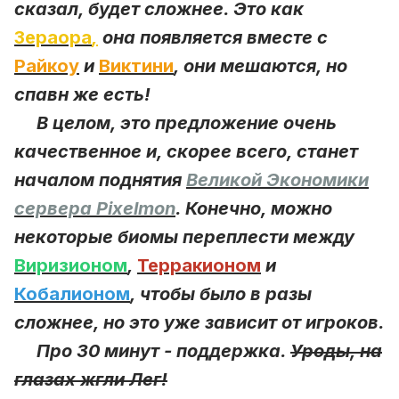
сказал, будет сложнее. Это как
Зераора
,
она появляется вместе с
Райкоу
и
Виктини
, они мешаются, но
спавн же есть!
В целом, это предложение очень
качественное и, скорее всего, станет
началом поднятия
Великой Экономики
сервера Pixelmon
. Конечно, можно
некоторые биомы переплести между
Виризионом
,
Терракионом
и
Кобалионом
, чтобы было в разы
сложнее, но это уже зависит от игроков.
Про 30 минут - поддержка.
Уроды, на
глазах жгли Лег!