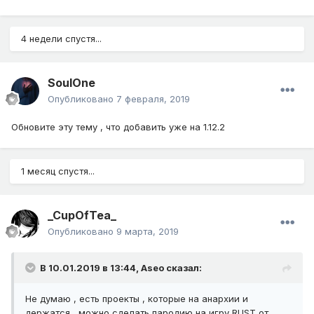
монетки и так лишние уже) я бы предложил проводить
конкурс на зал славы - где переносились бы самые
значимые и красивые пострйоки после вайпа. Но не
4 недели спустя...
ивентовые. А просто от игроков, скажем штучки 2-3.
И от себя, предлагаю ночью отключать пвп защиту, так
будет интереснее, тем более на новых версиях, когда
SoulOne
решает не тупое закликивание, а руки.
А про кланы, чета я беса погнал, вот реально извините,
Опубликовано
7 февраля, 2019
сморозил ЧЕПУХУ.
Обновите эту тему , что добавить уже на 1.12.2
1 месяц спустя...
_CupOfTea_
Опубликовано
9 марта, 2019
В 10.01.2019 в 13:44,
Aseo
сказал:
Не думаю , есть проекты , которые на анархии и
держатся , можно сделать пародию на игру RUST от