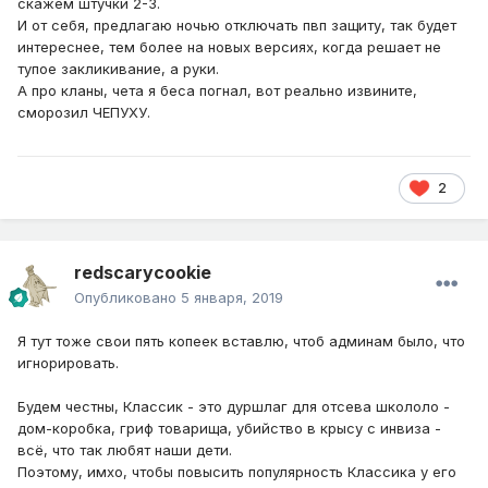
скажем штучки 2-3.
И от себя, предлагаю ночью отключать пвп защиту, так будет
интереснее, тем более на новых версиях, когда решает не
тупое закликивание, а руки.
А про кланы, чета я беса погнал, вот реально извините,
сморозил ЧЕПУХУ.
2
redscarycookie
Опубликовано
5 января, 2019
Я тут тоже свои пять копеек вставлю, чтоб админам было, что
игнорировать.
Будем честны, Классик - это дуршлаг для отсева школоло -
дом-коробка, гриф товарища, убийство в крысу с инвиза -
всё, что так любят наши дети.
Поэтому, имхо, чтобы повысить популярность Классика у его