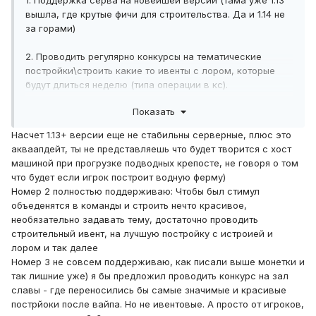
1. Поддержка серва на новейшей версии (тама уже 1.13
вышла, где крутые фичи для строительства. Да и 1.14 не
за горами)
2. Проводить регулярно конкурсы на тематические
постройки\строить какие то ивенты с лором, которые
будут длиться неделю (типа операции в кс).
Показать
3. Перед вайпом проводить конкурс на лучшую
постройку сервера, а победителю вручать вкусные
Насчет 1.13+ версии еще не стабильны серверные, плюс это
призы в виде монеток (и не по 100 штучек пхахахахах)
акваапдейт, ты не представляешь что будет творится с хост
машиной при прогрузке подводных крепосте, не говоря о том
что будет если игрок построит водную ферму)
Номер 2 полностью поддерживаю: Чтобы был стимул
объеденятся в команды и строить нечто красивое,
необязательно задавать тему, достаточно проводить
строительный ивент, на лучшую постройку с истроией и
лором и так далее
Номер 3 не совсем поддерживаю, как писали выше монетки и
так лишние уже) я бы предложил проводить конкурс на зал
славы - где переносились бы самые значимые и красивые
пострйоки после вайпа. Но не ивентовые. А просто от игроков,