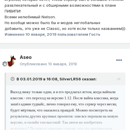
развлекательный и с обширными возможностями в плане
ПИВИПИ!
Всеми нелюбимый Nielson.
Но вообще можно было бы и модов неглобальных
добавить, это уже не Classic, но хотя если только названием)))
Изменено
10 января, 2019
пользователем Гость
Aseo
Опубликовано
10 января, 2019
В 03.01.2019 в 16:08,
SilverLR56
сказал:
В
ыход вижу только один, и я его предлагал летом, когда вайпали
классик - это переход на версию 1.12. После вайпа классика, когда
зашёл админ гудвайс, лично говорил ему, что сервер через месяц
будет мёртвым, что оказалось правдой. Можно посмотреть на
результаты других крупных проектов: они все перешли на новую
версию, и онлайн там высокий. Так зачем же изобретать
велосипед? По поводу анархию считаю, что это мертвая идея,