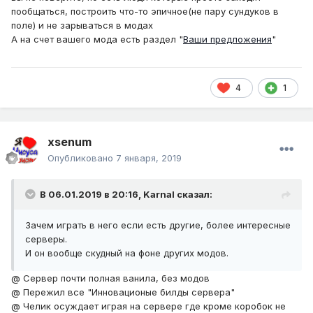
пообщаться, построить что-то эпичное(не пару сундуков в
поле) и не зарываться в модах
А на счет вашего мода есть раздел "
Ваши предложения
"
И вы сами не заметите как кризис миновал.
4
1
xsenum
Опубликовано
7 января, 2019
В 06.01.2019 в 20:16,
Karnal
сказал:
Зачем играть в него если есть другие, более интересные
серверы.
И он вообще скудный на фоне других модов.
@ Сервер почти полная ванила, без модов
@ Пережил все "Инновационые билды сервера"
@ Челик осуждает играя на сервере где кроме коробок не