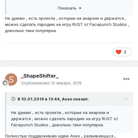
которая проживёт месяц или два. Есть примеры серваков с
Показать
анархией, они все мертвы, ибо людям становится скучно от
отсутствии собственной территории и полноценной экономики.
Не думаю , есть проекты , которые на анархии и держатся ,
можно сделать пародию на игру RUST от Facepunch Studios ,
Анархия - не более чем заварушка, можете попробовать, но как
довольно таки популярна.
отдельный сервер, классик 1.12 не трогайте.
2
_ShapeShifter_
Опубликовано
10 января, 2019
В 10.01.2019 в 13:44,
Aseo
сказал:
Не думаю , есть проекты , которые на анархии и
держатся , можно сделать пародию на игру RUST от
Facepunch Studios , довольно таки популярна.
Полностью поддерживаю идею Aseo , развиваешься ,