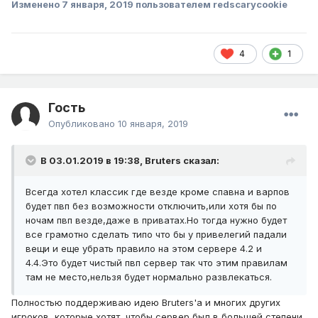
Изменено
7 января, 2019
пользователем redscarycookie
4
1
Гость
Опубликовано
10 января, 2019
В 03.01.2019 в 19:38,
Bruters
сказал:
Всегда хотел классик где везде кроме спавна и варпов
будет пвп без возможности отключить,или хотя бы по
ночам пвп везде,даже в приватах.Но тогда нужно будет
все грамотно сделать типо что бы у привелегий падали
вещи и еще убрать правило на этом сервере 4.2 и
4.4.Это будет чистый пвп сервер так что этим правилам
там не место,нельзя будет нормально развлекаться.
Полностью поддерживаю идею Bruters'a и многих других
игроков, которые хотят, чтобы сервер был в большей степени