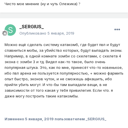
Чисто мое мнение (ну и чуть Олежика)
?
_SERGIUS_
Опубликовано
5 января, 2019
Можно ещё сделать систему катакомб, где будет пвп и будут
спавниться мобы, за убийство которых, будут выпадать эконы.
Например, в одной комнате зомби со скелетами, с скелета 4
экона с зомби 3 и тд. Видел как-то такое, было очень
популярная штука. Это, как по мне, принесёт что-то новенькое,
ибо пвп арена не пользуется популярностью, + можно фармить
опыт быстро, эконов чуток, и не сможешь афкашить, ибо
прийти убить могут. И что-бы там выпадали вещи, в не
зависимости от того какая у тебя привилегия. Если что. я
даже могу построить такие катакомбы.
Изменено
5 января, 2019
пользователем _SERGIUS_