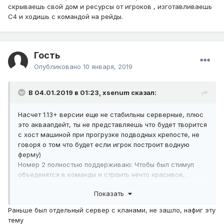
скрываешь свой дом и ресурсы от игроков , изготавливаешь
C4 и ходишь с командой на рейды.
Гость
Опубликовано
10 января, 2019
В 04.01.2019 в 01:23,
xsenum
сказал:
Насчет 1.13+ версии еще не стабильны серверные, плюс
это акваапдейт, ты не представляешь что будет творится
с хост машиной при прогрузке подводных крепосте, не
говоря о том что будет если игрок построит водную
ферму)
Номер 2 полностью поддерживаю: Чтобы был стимул
объеденятся в команды и строить нечто красивое,
необязательно задавать тему, достаточно проводить
Показать
строительный ивент, на лучшую постройку с истроией и
лором и так далее
Раньше был отдельный сервер с кланами, не зашло, нафиг эту
Номер 3 не совсем поддерживаю, как писали выше
тему