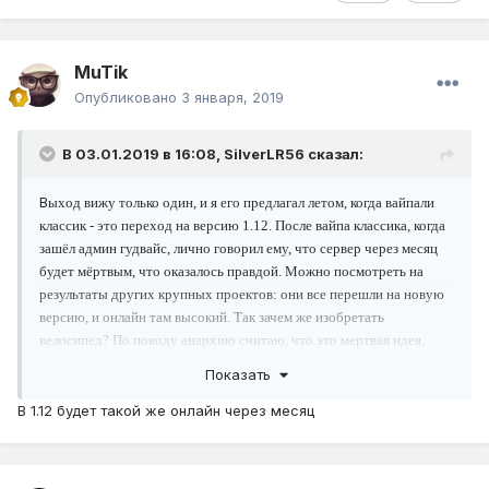
MuTik
Опубликовано
3 января, 2019
В 03.01.2019 в 16:08,
SilverLR56
сказал:
В
ыход вижу только один, и я его предлагал летом, когда вайпали
классик - это переход на версию 1.12. После вайпа классика, когда
зашёл админ гудвайс, лично говорил ему, что сервер через месяц
будет мёртвым, что оказалось правдой. Можно посмотреть на
результаты других крупных проектов: они все перешли на новую
версию, и онлайн там высокий. Так зачем же изобретать
велосипед? По поводу анархию считаю, что это мертвая идея,
которая проживёт месяц или два. Есть примеры серваков с
Показать
анархией, они все мертвы, ибо людям становится скучно от
отсутствии собственной территории и полноценной экономики.
В 1.12 будет такой же онлайн через месяц
Анархия - не более чем заварушка, можете попробовать, но как
отдельный сервер, классик 1.12 не трогайте.