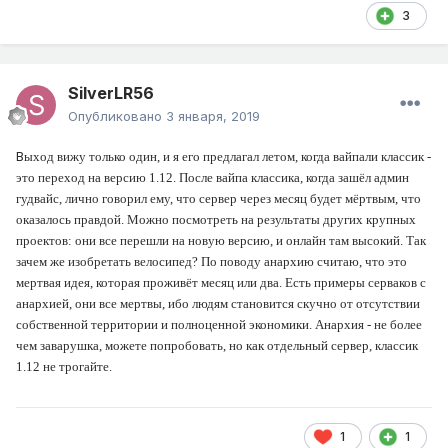
3
SilverLR56
Опубликовано
3 января, 2019
В
ыход вижу только один, и я его предлагал летом, когда вайпали классик -
это переход на версию 1.12. После вайпа классика, когда зашёл админ
гудвайс, лично говорил ему, что сервер через месяц будет мёртвым, что
оказалось правдой. Можно посмотреть на результаты других крупных
проектов: они все перешли на новую версию, и онлайн там высокий. Так
зачем же изобретать велосипед? По поводу анархию считаю, что это
мертвая идея, которая проживёт месяц или два. Есть примеры серваков с
анархией, они все мертвы, ибо людям становится скучно от отсутствии
собственной территории и полноценной экономики. Анархия - не более
чем заварушка, можете попробовать, но как отдельный сервер, классик
1.12 не трогайте.
1
1