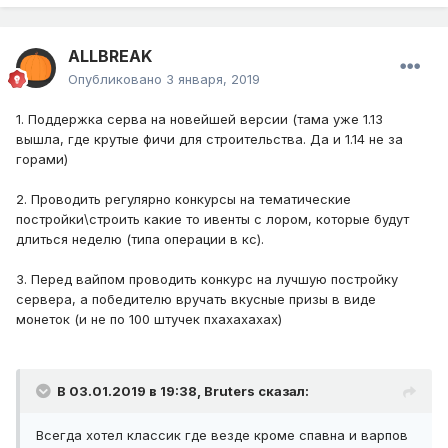
строительства с такой вот
возможность -
ALLBREAK
Опубликовано
3 января, 2019
1. Поддержка серва на новейшей версии (тама уже 1.13
вышла, где крутые фичи для строительства. Да и 1.14 не за
горами)
2. Проводить регулярно конкурсы на тематические
постройки\строить какие то ивенты с лором, которые будут
длиться неделю (типа операции в кс).
3. Перед вайпом проводить конкурс на лучшую постройку
Перенос сервера на 1.12 без модов, но
сервера, а победителю вручать вкусные призы в виде
сделать сервер доступным без
монеток (и не по 100 штучек пхахахахах)
лаунчера(по моему это интересный
эксперимент) и с бонусами для тех,
В 03.01.2019 в 19:38,
Bruters
сказал:
кто играет с лаунчера
?
Всегда хотел классик где везде кроме спавна и варпов