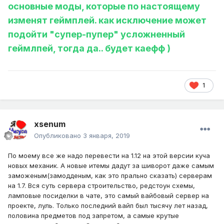
основные моды, которые по настоящему
изменят геймплей. как исключение может
подойти "супер-пупер" усложненный
геймлпей, тогда да.. будет каефф )
1
xsenum
Опубликовано
3 января, 2019
По моему все же надо перевести на 1.12 на этой версии куча
новых механик. А новые итемы дадут за шиворот даже самым
заможеным(замодденым, как это прально сказать) серверам
на 1.7. Вся суть сервера строительство, редстоун схемы,
ламповые посиделки в чате, это самый вайбовый сервер на
проекте, луль. Только последний вайп был тысячу лет назад,
половина предметов под запретом, а самые крутые