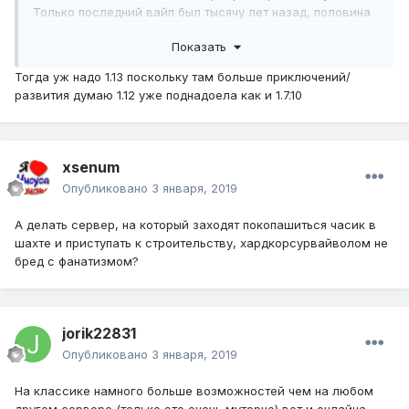
Только последний вайп был тысячу лет назад, половина
предметов под запретом, а самые крутые механизмы
Показать
заблочены. Спаун мобов сломан, ниодна маштабная
фармилка не работает изза ограничения прогрузки
Тогда уж надо 1.13 поскольку там больше приключений/
чанков, так ни ферма железа, ни ферма золота, ни
развития думаю 1.12 уже поднадоела как и 1.7.10
ферма ендера, ничего не работает. По сути сама ванила,
она же и есть классик убивается. Поэтому появление
новых механик, новых локаций и тому подобное
простимулируют сервер, я по крайней мере, на это
xsenum
надеюсь.
Опубликовано
3 января, 2019
А делать сервер, на который заходят покопашиться часик в
шахте и приступать к строительству, хардкорсурвайволом не
бред с фанатизмом?
jorik22831
Опубликовано
3 января, 2019
На классике намного больше возможностей чем на любом