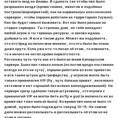
оставить мод на биомы. И сделать так чтобы пвп было
разрешено везде (кроме спавне , ивентов и подобных
построек/мероприятий), как на нормальных классических
серверах , чтобы поршни работали на территориях (чужих).
Как бы будет смысл выживать. Вот как было раньше на
старых серверах. Ты строишь дом , на тебя нападает
любой игрок и ты теряешь ресурсы , и заново идешь
добывать их. И все в таком духе. Может вы подумаете ,
что это бред но лично мое мнение , что это было бы очень
даже круто. Если уже кто-то писал об этом , то извините ,
то я ничего не читал кроме первого поста.
Расскажу чуть-чуть как это было на моем Беларуском
сервере. Было пвп только ночью (но потом вроде поставили
всегда но это не суть) , поршни работали во всех приватах
и все такие штуки для гриферства , у игроков могла быть
только привилегия VIP (fly , чуть больше приват , несколько
сетхомов и кит хороший без всяких вепендреживаний). На
сервере сразу сделали такую штуковину , что игроки с
привелегий VIP не могли бить во fly и god (и включать их во
время пвп тоже нельзя было). Во время пвп нельзя было тп
домой , нужно было подождать секунд 10-15. На самом
деле можно рассказывать и рассказывать об этом но на
этом я закончу.