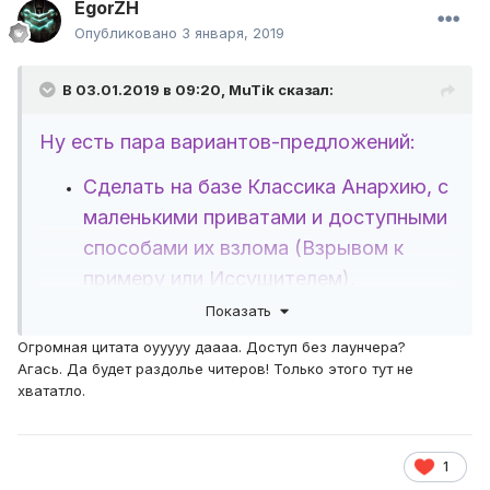
EgorZH
Опубликовано
3 января, 2019
В 03.01.2019 в 09:20,
MuTik
сказал:
Ну есть пара вариантов-предложений:
Сделать на базе Классика Анархию, с
маленькими приватами и доступными
способами их взлома (Взрывом к
примеру или Иссушителем),
статистикой убийства, мелкой картой
Показать
и вайпы каждый месяц, с наградами
Огромная цитата оууууу даааа. Доступ без лаунчера?
для игроков которые в топе 1-5 по
Агась. Да будет раздолье читеров! Только этого тут не
хвататло.
убийствам
Сделать типа 2 сервера в одном.
Анархия и простой мир для
1