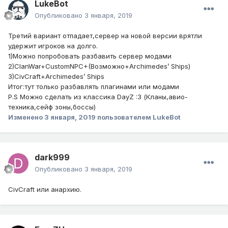
LukeBot
Опубликовано
3 января, 2019
Третий вариант отпадает,сервер на новой версии врятли
удержит игроков на долго.
1)Можно попробовать разбавить сервер модами
2)ClanWar+CustomNPC+(Возможно+Archimedes’ Ships)
3)CivCraft+Archimedes’ Ships
Итог:тут только разбавлять плагинами или модами
P.S Можно сделать из классика DayZ
:3
(Кланы,авио-
техника,сейф зоны,боссы)
Изменено
3 января, 2019
пользователем LukeBot
dark999
Опубликовано
3 января, 2019
CivCraft или aнархию.