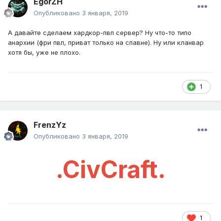
EgorZH
Опубликовано
3 января, 2019
А давайте сделаем хардкор-пвп сервер? Ну что-то типо
анархии (фри пвп, приват только на спавне). Ну или кланвар
хотя бы, уже не плохо.
1
FrenzYz
Опубликовано
3 января, 2019
.CivCraft.
1