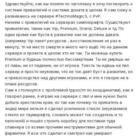
Здравствуйте, как вы поняли по заголовку я хочу поговорить о
системе привелигий и системе доната в целом. Я сам сижу и
развиваюсь на сервере #TechnoMagic3, с PvP.
Начнём с привелегий на серверах симплкрафта. Существуют
привилегии, такие как Vip, Premium, Grand, Deluxe и тд. По
идеи кроме как буста в развитие они не должны давать
(например Vip пакет ресурсов , восстановление хп раз в
минуту, тп на место смерти и много чего ещё). Но на данном
сервере и проекте в целом это не так. Ты можешь купить
Premium и будешь полностью бессмертным. Ты не умрёшь ни
от лавы, ни от падение, ни от игрока. Тоесть ты идёшь на пвп
сервер и просто неуязвим, что не ток даёт буст в развитие, но
и превосходство над другими игроками, и это я говорю не в
плане ресурсов.
Сам я столкнулся с проблемой tppos(тп по координатам), как я
говорил ранее, я играю на сервере с пвп и мне нужно было
добыть кристаллы края, но так как почему-то приватить в
эндер мире нельзя я сделал усиленное стекло (неуязвимое
стекло из таумкрафта, сломать может ток создатель и то
палочкой) и пошёл строить коробку для поставки туда
спавнера со всеми прочими инструментами для обычной
фармилки. Я все это сделал и смотрел как умирают