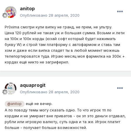
anitop
Опубликовано
28 апреля, 2020
Pr0xima смотри купи випку не гранд, не прем, не ультру.
Цена 120 рублей не такая уж и большая сумма. Возьми и лети
на 100к и 100к корды (юзай софт который будет нажимать
букву W) и строй там платформу с автофармом и ставь там
хом и даже если випка спадёт ты в любой момент можешь
телепортироватся туда. Играю месяц моя фармилка на 300к +
кордах ещё никто не загриферил.
aquaprogit
Опубликовано
28 апреля, 2020
ещё не вечер.
@anitop
А по поводу темы могу сказать одно. То что игрок тп по
кордам и не умирает вне приватов - он зп это деньги отдавал,
рубли или игровую валюту, суть одна и та же. Игрок платит
больше - получает больше возможностей.