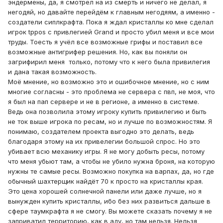
эндермены, да, я смотрел на из смерть и ничего не делал, я
негодяй, но давайте перейдём к главным негодяям, а именно -
создатели сиплкрафта. Пока я ждал кристаллы ко мне сделал
игрок tppos с привлегией Grand и просто убил меня и все мои
труды. Тоесть я учёл все возможные грифы и поставил все
возможные антигрифер решения. Но, как вы поняли он
загрифирил меня только, потому что к него была привилегия
и дана такая возможность.
Моё мнение, но возможно это и ошибочное мнение, но с ним
многие согласны - это проблема не сервера с пвп, не моя, что
я был на пап сервере и не в регионе, а именно в системе.
Ведь она позволила этому игроку купить привилегию и быть
не ток выше игрока по ресам, но и лучше по возможностям. Я
понимаю, создателем проекта выгодно это делать, ведь
благодаря этому на их привелегии большой спрос. Но это
убивает всю механику игры. Я не могу добыть ресы, потому
что меня убьют там, а чтобы не убило нужна броня, на которую
нужны те самые ресы. Возможно покупка на варпах, да, но где
обычный шахтерщик найдёт 70 к просто на кристаллы края.
Это цена хорошей солнечной панели или даже лучше, но я
вынужден купить кристаллы, ибо без них развиться дальше в
сфере таумкрафта я не смогу. Вы можете сказать почему я не
заприватил территорию, как в аду, но там нельзя. Нельзя