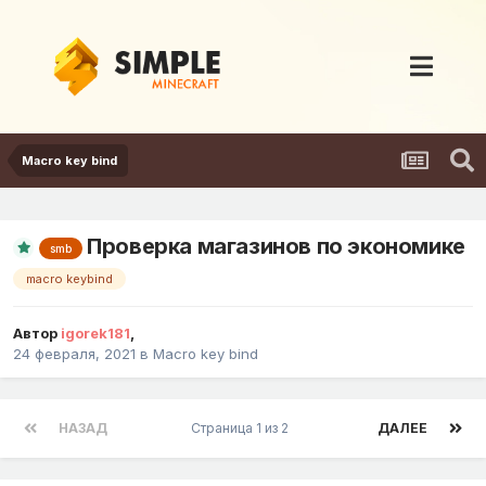
Macro key bind
Проверка магазинов по экономике
smb
macro keybind
Автор
igorek181
,
24 февраля, 2021
в
Macro key bind
НАЗАД
Страница 1 из 2
ДАЛЕЕ