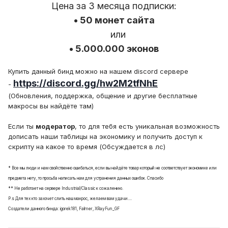
Цена за 3 месяца подписки:
• 50 монет сайта
или
• 5.000.000 эконов
Купить данный бинд можно на нашем discord сервере
https://discord.gg/hw2M2tfNhE
-
(Обновления, поддержка, общение и другие бесплатные
макросы вы найдёте там)
Если ты
модератор
, то для тебя есть уникальная возможность
дописать наши таблицы на экономику и получить доступ к
скрипту на какое то время (Обсуждается в лс)
* Все мы люди и нам свойственно ошибаться, если вы найдёте товар который не соответствует экономике или
предмета нету, то просьба написать нам для устранения данных ошибок. Спасибо
** Не работает на сервере Industrial/Classic к сожалению.
P.s Для тех кто захочет слить наш макрос, желаем вам удачи....
Создатели данного бинда: igorek181, Falmer, XRayFun_GF