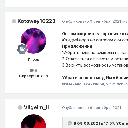
Kotowey10223
Опубликовано
9 сентября, 2021
(и
Оптимизировать торговые ст
Каждый варп на котором они ес
Предложения:
1.
Убрать лишние символы на па
2.
Отказаться от текста и остав
Игрок
3.
Вернуть возможность установ
8
Сервер:
HiTech
Убрать юзлесс мод Иммёрсив
Изменено
9 сентября, 2021
польз
Vilgelm_II
Опубликовано
9 сентября, 2021
В 08.09.2021 в 17:57,
Y0ung