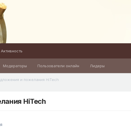
Активность
Модераторы
Пользователи онлайн
Лидеры
дложения и пожелания HiTech
лания HiTech
я