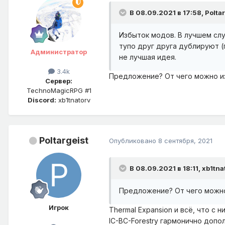
В 08.09.2021 в 17:58,
Polta
Избыток модов. В лучшем слу
тупо друг друга дублируют (
Администратор
не лучшая идея.
3.4k
Предложение? От чего можно из
Сервер:
TechnoMagicRPG #1
Discord:
xb1tnatorv
Poltargeist
Опубликовано
8 сентября, 2021
В 08.09.2021 в 18:11,
xb1tna
Предложение? От чего можно
Игрок
Thermal Expansion и всё, что с 
IC-BC-Forestry гармонично допо