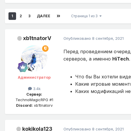
1
2
3
ДАЛЕЕ
Страница 1 из 3
xb1tnatorV
Опубликовано
8 сентября, 2021
Перед проведением очеред
серверов, а именно
HiTech
.
Что бы Вы хотели вид
Администратор
Какие игровые моменты
3.4k
Каких модификаций не 
Сервер:
TechnoMagicRPG #1
Discord:
xb1tnatorv
kokikola123
Опубликовано
8 сентября, 2021