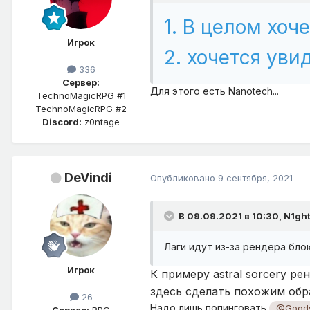
1. В целом хоче
Игрок
2. хочется уви
336
Сервер:
Для этого есть Nanotech...
TechnoMagicRPG #1
TechnoMagicRPG #2
Discord:
z0ntage
DeVindi
Опубликовано
9 сентября, 2021
В 09.09.2021 в 10:30,
N1gh
Лаги идут из-за рендера блок
Игрок
К примеру astral sorcery р
здесь сделать похожим обр
26
Надо лишь попинговать
@Goodv