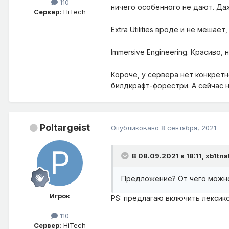
110
ничего особенного не дают. Даж
Сервер:
HiTech
Extra Utilities вроде и не мешае
Immersive Engineering. Красиво
Короче, у сервера нет конкретн
билдкрафт-форестри. А сейчас н
Poltargeist
Опубликовано
8 сентября, 2021
В 08.09.2021 в 18:11,
xb1tna
Предложение? От чего можно
Игрок
PS: предлагаю включить лексико
110
Сервер:
HiTech