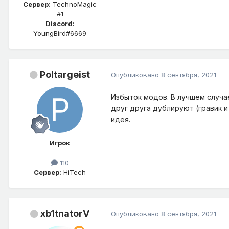
Сервер:
TechnoMagic
#1
Discord:
YoungBird#6669
Poltargeist
Опубликовано
8 сентября, 2021
Избыток модов. В лучшем случа
друг друга дублируют (гравик и
идея.
Игрок
110
Сервер:
HiTech
xb1tnatorV
Опубликовано
8 сентября, 2021