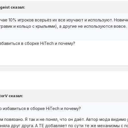
rgeist
сказал:
чае 10% игроков всерьёз их все изучают и используют. Нович
гравик и кольцо с крыльями), а другие не используются вовс
бавиться в сборке HiTech и почему?
torV
сказал:
 избавиться в сборке HiTech и почему?
ним повязано. Я так и не понял, что он даёт. Автор мода видим
лняла друг друга. А TE добавляет по сути те же механизмы с 