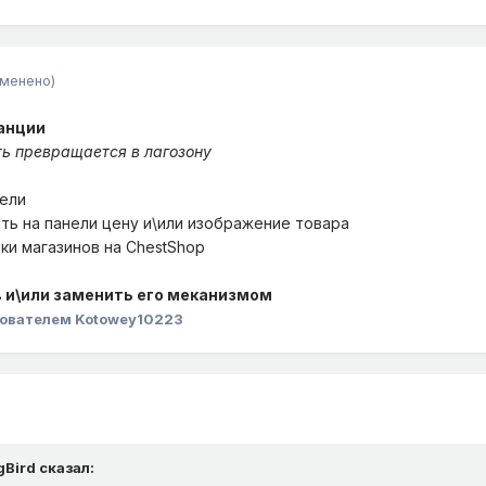
зменено)
анции
ть превращается в лагозону
нели
ить на панели цену и\или изображение товара
ки магазинов на ChestShop
 и\или заменить его меканизмом
ователем Kotowey10223
Bird
сказал: