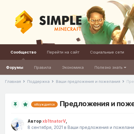
Сообщество
Перейти на сайт
Социальные сети
Форумы
Правила
Экономика
Полезно знать
Главная
Поддержка
Ваши предложения и пожелания
Пре
Предложения и поже
обсуждается
Автор
xb1tnatorV
,
8 сентября, 2021
в
Ваши предложения и пожелани