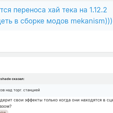
тся переноса хай тека на 1.12.2
деть в сборке модов mekanism)))
tshade
сказал:
ов над торг. станцией
ендерит свои эффекты только когда они находятся в сц
азом?
ise