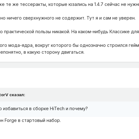
е те же тессеракты, которые юзались на 1.4.7 сейчас не нужны
т, но ничего сверхнужного не содержит. Тут я и сам не уверен.
, но практической пользы никакой. На каком-нибудь Классике д
ого мода-ядра, вокруг которого бы однозначно строился гейм
епонятно, в какую сторону двигаться.
torV
сказал:
 избавиться в сборке HiTech и почему?
н Forge в стартовый набор.