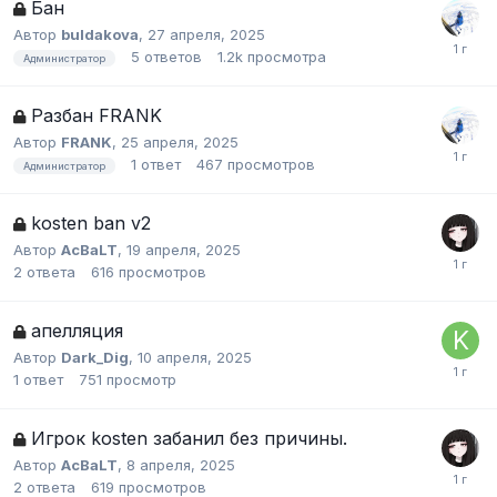
Бан
Автор
buldakova
,
27 апреля, 2025
5
ответов
1.2k
просмотра
Администратор
Разбан FRANK
Автор
FRANK
,
25 апреля, 2025
1
ответ
467
просмотров
Администратор
kosten ban v2
Автор
AcBaLT
,
19 апреля, 2025
2
ответа
616
просмотров
апелляция
Автор
Dark_Dig
,
10 апреля, 2025
1
ответ
751
просмотр
Игрок kosten забанил без причины.
Автор
AcBaLT
,
8 апреля, 2025
2
ответа
619
просмотров